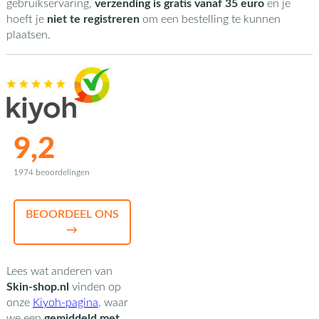
gebruikservaring,
verzending is gratis vanaf 35 euro
en je
hoeft je
niet te registreren
om een bestelling te kunnen
plaatsen.
9,2
1974 beoordelingen
BEOORDEEL ONS
→
Lees wat anderen van
Skin-shop.nl
vinden op
onze
Kiyoh-pagina
,
waar
we een
gemiddeld met