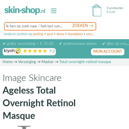
0 producten
€
0,00
Anderen zochten op
peeling
•
acné
•
detox
•
foundation
•
serum
•
oogcrème
•
masker
✔ gratis verzending > € 35,00
✔ professioneel advies
✔ alles uit voorraad leverbaar
9,2
op basis van
1974
beoordelingen
MIJN ACCOUNT
Home
→
Verzorging
→
Masker
→
Total-overnight-retinol-masque
Image Skincare
Ageless Total
Overnight Retinol
Masque