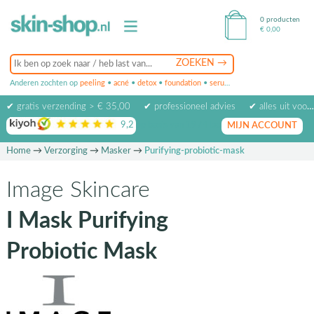
0 producten
€
0,00
Anderen zochten op
peeling
•
acné
•
detox
•
foundation
•
serum
•
oogcrème
•
masker
✔ gratis verzending > € 35,00
✔ professioneel advies
✔ alles uit voorraad leverbaar
9,2
op basis van
1974
beoordelingen
MIJN ACCOUNT
Home
→
Verzorging
→
Masker
→
Purifying-probiotic-mask
Image Skincare
I Mask Purifying
Probiotic Mask