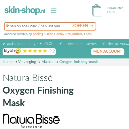
0 producten
€
0,00
Anderen zochten op
peeling
•
acné
•
detox
•
foundation
•
serum
•
oogcrème
•
masker
✔ gratis verzending > € 35,00
✔ professioneel advies
✔ alles uit voorraad leverbaar
9,2
op basis van
1974
beoordelingen
MIJN ACCOUNT
Home
→
Verzorging
→
Masker
→
Oxygen-finishing-mask
Natura Bissé
Oxygen Finishing
Mask