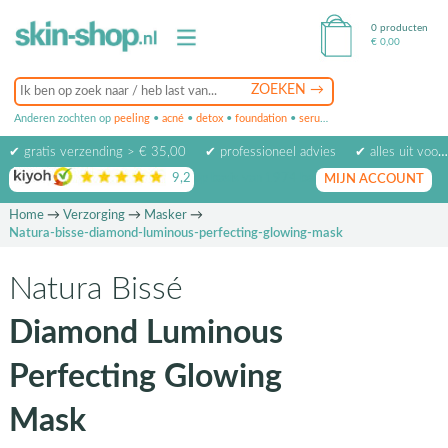
0 producten
€
0,00
Anderen zochten op
peeling
•
acné
•
detox
•
foundation
•
serum
•
oogcrème
•
masker
✔ gratis verzending > € 35,00
✔ professioneel advies
✔ alles uit voorraad leverbaar
9,2
op basis van
1974
beoordelingen
MIJN ACCOUNT
Home
→
Verzorging
→
Masker
→
Natura-bisse-diamond-luminous-perfecting-glowing-mask
Natura Bissé
Diamond Luminous
Perfecting Glowing
Mask