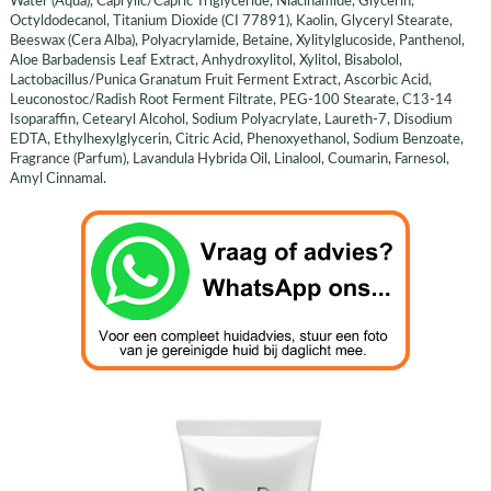
Water (Aqua), Caprylic/Capric Triglyceride, Niacinamide, Glycerin,
Octyldodecanol, Titanium Dioxide (CI 77891), Kaolin, Glyceryl Stearate,
Beeswax (Cera Alba), Polyacrylamide, Betaine, Xylitylglucoside, Panthenol,
Aloe Barbadensis Leaf Extract, Anhydroxylitol, Xylitol, Bisabolol,
Lactobacillus/Punica Granatum Fruit Ferment Extract, Ascorbic Acid,
Leuconostoc/Radish Root Ferment Filtrate, PEG-100 Stearate, C13-14
Isoparaffin, Cetearyl Alcohol, Sodium Polyacrylate, Laureth-7, Disodium
EDTA, Ethylhexylglycerin, Citric Acid, Phenoxyethanol, Sodium Benzoate,
Fragrance (Parfum), Lavandula Hybrida Oil, Linalool, Coumarin, Farnesol,
Amyl Cinnamal.