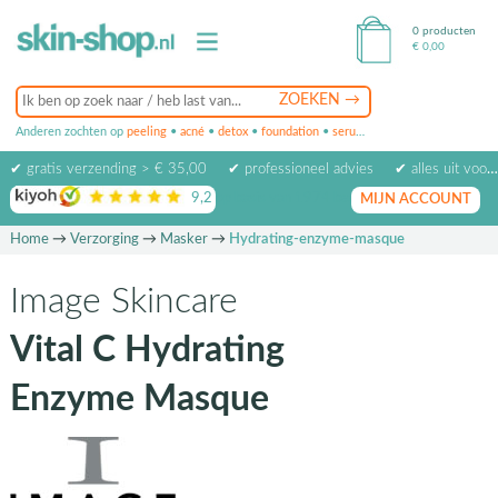
0 producten
€
0,00
Anderen zochten op
peeling
•
acné
•
detox
•
foundation
•
serum
•
oogcrème
•
masker
✔ gratis verzending > € 35,00
✔ professioneel advies
✔ alles uit voorraad leverbaar
9,2
op basis van
1974
beoordelingen
MIJN ACCOUNT
Home
→
Verzorging
→
Masker
→
Hydrating-enzyme-masque
Image Skincare
Vital C Hydrating
Enzyme Masque