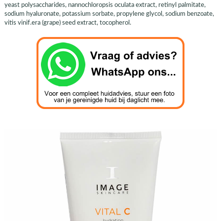
yeast polysaccharides, nannochloropsis oculata extract, retinyl palmitate,
sodium hyaluronate, potassium sorbate, propylene glycol, sodium benzoate,
vitis vinif.era (grape) seed extract, tocopherol.