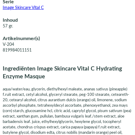
Serie
Image Skincare Vital C
Inhoud
57 gr.
Artikelnummer(s)
V-204
819984011151
Ingrediënten Image Skincare Vital C Hydrating
Enzyme Masque
aqua/water/eau, glycerin, diethylhexyl maleate, ananas sativus (pineapple)
f.ruit extract, cetyl alcohol, glyceryl stearate, peg-100 stearate, ceteareth-
20, cetearyl alcohol, citrus aurantium dulcis (orange) oil, limonene, sodium
ascorbyl phosphate, tetrahexyldecyl ascorbate, phenoxyethanol, zea mays
(corn) starch, glucosamine hcl, citric acid, caprylyl glycol, pisum sativum (pea)
extract, xanthan gum, pullulan, bambusa vulgaris leaf./stem extract, aloe
barbadensis leaf. juice, ethylhexylglycerin, hexylene glycol, tocopheryl
acetate, chondrus crispus extract, carica papaya (papaya) f.ruit extract,
butylene glycol, disodium edta, citrus nobilis (mandarin orange) peel oil,