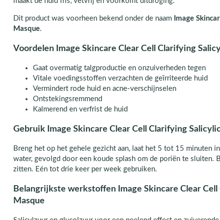
maakt de huid fris, vetvrij en voorkomt uitdroging.
Dit product was voorheen bekend onder de naam
Image Skincare
Masque
.
Voordelen Image Skincare Clear Cell Clarifying Salic
Gaat overmatig talgproductie en onzuiverheden tegen
Vitale voedingsstoffen verzachten de geïrriteerde huid
Vermindert rode huid en acne-verschijnselen
Ontstekingsremmend
Kalmerend en verfrist de huid
Gebruik Image Skincare Clear Cell Clarifying Salicyl
Breng het op het gehele gezicht aan, laat het 5 tot 15 minuten 
water, gevolgd door een koude splash om de poriën te sluiten. Bel
zitten. Eén tot drie keer per week gebruiken.
Belangrijkste werkstoffen Image Skincare Clear Cell C
Masque