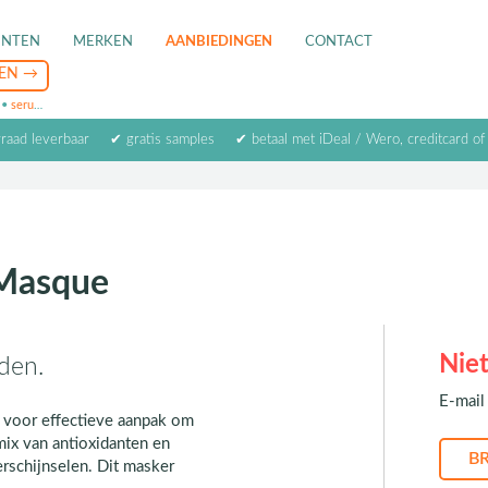
ENTEN
MERKEN
AANBIEDINGEN
CONTACT
•
serum
•
oogcrème
•
masker
rraad leverbaar
✔ gratis samples
✔ betaal met iDeal / Wero, creditcard of
c Masque
Niet
den.
E-mail 
 voor effectieve aanpak om
mix van antioxidanten en
rschijnselen. Dit masker