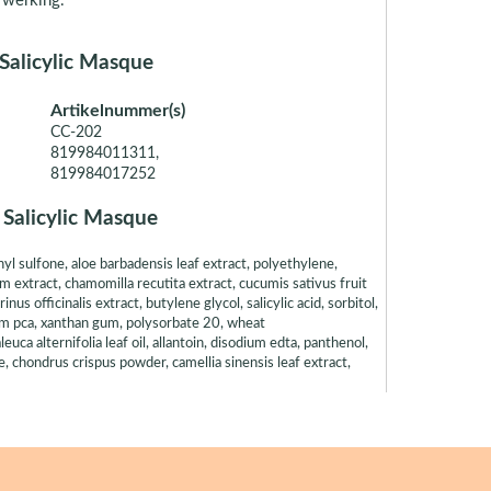
 werking.
 Salicylic Masque
Artikelnummer(s)
CC-202
819984011311,
819984017252
 Salicylic Masque
yl sulfone, aloe barbadensis leaf extract, polyethylene,
um extract, chamomilla recutita extract, cucumis sativus fruit
inus officinalis extract, butylene glycol, salicylic acid, sorbitol,
ium pca, xanthan gum, polysorbate 20, wheat
 alternifolia leaf oil, allantoin, disodium edta, panthenol,
 chondrus crispus powder, camellia sinensis leaf extract,