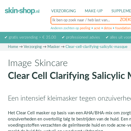
VERZORGING
MAKE-UP
SUPPLEM
Anderen zochten op
peeling
•
acné
•
detox
•
foundation
✔ gratis verzending > € 35,00
✔ professioneel advies
✔ alles uit voo
Home
→
Verzorging
→
Masker
→
Clear-cell-clarifying-salicylic-masque
Image Skincare
Clear Cell Clarifying Salicyli
Een intensief kleimasker tegen onzuiverhe
Het Clear Cell masker op basis van een AHA/BHA-mix om zorgt
onzuiverheden en overtollig talg te bestrijden van de huid. Een 
voedingsstoffen verzachten de geïrriteerde huid en rode acne-ve