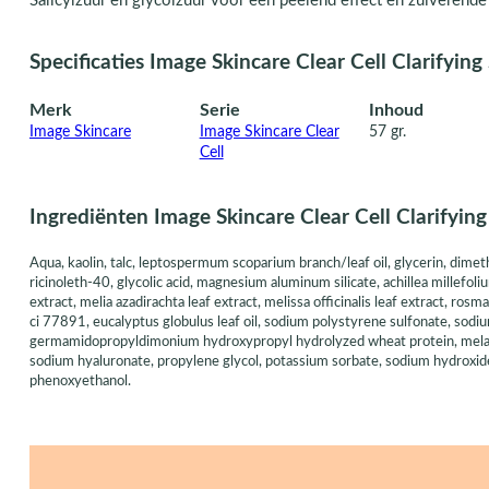
Salicylzuur en glycolzuur voor een peelend effect en zuiverende
Specificaties Image Skincare Clear Cell Clarifying
Merk
Serie
Inhoud
Image Skincare
Image Skincare Clear
57 gr.
Cell
Ingrediënten Image Skincare Clear Cell Clarifying
Aqua, kaolin, talc, leptospermum scoparium branch/leaf oil, glycerin, dimeth
ricinoleth-40, glycolic acid, magnesium aluminum silicate, achillea millefoli
extract, melia azadirachta leaf extract, melissa officinalis leaf extract, rosmar
ci 77891, eucalyptus globulus leaf oil, sodium polystyrene sulfonate, sod
germamidopropyldimonium hydroxypropyl hydrolyzed wheat protein, melaleuca
sodium hyaluronate, propylene glycol, potassium sorbate, sodium hydroxide,
phenoxyethanol.