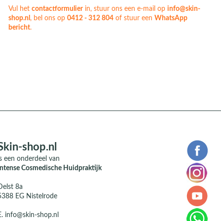
Vul het
contactformulier
in, stuur ons een e-mail op
info@skin-
shop.nl
, bel ons op
0412 - 312 804
of stuur een
WhatsApp
bericht
.
Skin-shop.nl
is een onderdeel van
Intense Cosmedische Huidpraktijk
Delst 8a
5388 EG Nistelrode
E.
info@skin-shop.nl