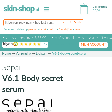
0 producten
€
0,00
Anderen zochten op
peeling
•
acné
•
detox
•
foundation
•
serum
•
oogcrème
•
masker
✔ gratis verzending > € 35,00
✔ professioneel advies
✔ alles uit voorraad leverbaar
9,2
op basis van
1974
beoordelingen
MIJN ACCOUNT
Home
→
Verzorging
→
Lichaam
→
V6-1-body-secret-serum
Sepai
V6.1 Body secret
serum