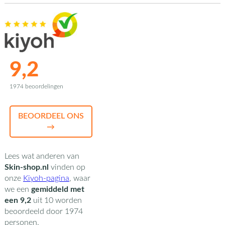
9,2
1974 beoordelingen
BEOORDEEL ONS
→
Lees wat anderen van
Skin-shop.nl
vinden op
onze
Kiyoh-pagina
,
waar
we een
gemiddeld met
een
9,2
uit
10
worden
beoordeeld door
1974
personen.