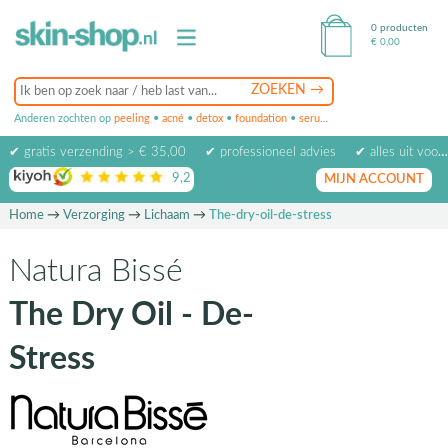
0 producten
€
0,00
Anderen zochten op
peeling
•
acné
•
detox
•
foundation
•
serum
•
oogcrème
•
masker
✔ gratis verzending > € 35,00
✔ professioneel advies
✔ alles uit voorraad leverbaar
9,2
op basis van
1974
beoordelingen
MIJN ACCOUNT
Home
→
Verzorging
→
Lichaam
→
The-dry-oil-de-stress
Natura Bissé
The Dry Oil - De-
Stress