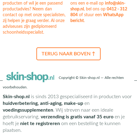
producten of wil je een passend
ons een e-mail op
info@skin-
productadvies? Neem dan
shop.nl
, bel ons op
0412 - 312
contact op met onze specialisten,
804
of stuur een
WhatsApp
zij helpen je graag verder. Al onze
bericht
.
adviseuses zijn gediplomeerd
schoonheidsspecialist.
TERUG NAAR BOVEN ↑
Copyright © Skin-shop.nl — Alle rechten
voorbehouden.
Skin-shop.nl
is sinds 2013 gespecialiseerd in producten voor
huidverbetering, anti-aging, make-up
en
voedingssupplementen
. Wij streven naar een ideale
gebruikservaring,
verzending is gratis vanaf 35 euro
en je
hoeft je
niet te registreren
om een bestelling te kunnen
plaatsen.