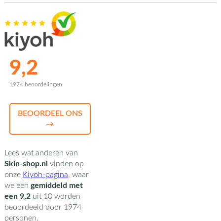
9,2
1974 beoordelingen
BEOORDEEL ONS
→
Lees wat anderen van
Skin-shop.nl
vinden op
onze
Kiyoh-pagina
,
waar
we een
gemiddeld met
een
9,2
uit
10
worden
beoordeeld door
1974
personen.