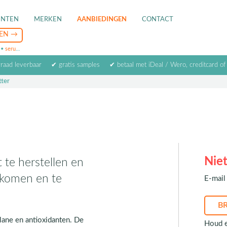
ENTEN
MERKEN
AANBIEDINGEN
CONTACT
•
serum
•
oogcrème
•
masker
rraad leverbaar
✔ gratis samples
✔ betaal met iDeal / Wero, creditcard of
tter
Niet
t te herstellen en
rkomen en te
E-mail 
lane en antioxidanten. De
Houd e