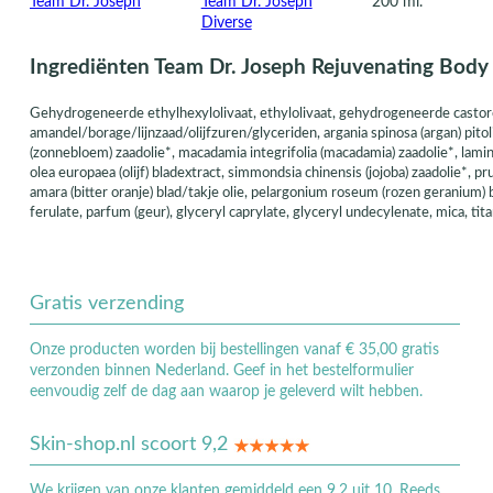
Team Dr. Joseph
Team Dr. Joseph
200 ml.
Diverse
Ingrediënten Team Dr. Joseph Rejuvenating Body
Gehydrogeneerde ethylhexylolivaat, ethylolivaat, gehydrogeneerde castoro
amandel/borage/lijnzaad/olijfzuren/glyceriden, argania spinosa (argan) pitoli
(zonnebloem) zaadolie*, macadamia integrifolia (macadamia) zaadolie*, laminar
olea europaea (olijf) bladextract, simmondsia chinensis (jojoba) zaadolie*, p
amara (bitter oranje) blad/takje olie, pelargonium roseum (rozen geranium) bl
ferulate, parfum (geur), glyceryl caprylate, glyceryl undecylenate, mica, titani
Gratis verzending
Onze producten worden bij bestellingen vanaf € 35,00 gratis
verzonden binnen Nederland. Geef in het bestelformulier
eenvoudig zelf de dag aan waarop je geleverd wilt hebben.
Skin-shop.nl scoort 9,2
We krijgen van onze klanten gemiddeld een 9,2 uit 10. Reeds