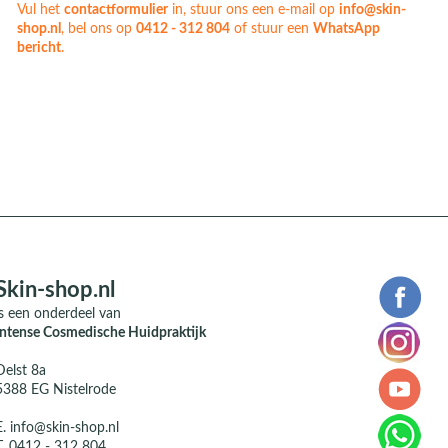
Vul het
contactformulier
in, stuur ons een e-mail op
info@skin-
shop.nl
, bel ons op
0412 - 312 804
of stuur een
WhatsApp
bericht
.
Skin-shop.nl
is een onderdeel van
Intense Cosmedische Huidpraktijk
Delst 8a
5388 EG Nistelrode
E.
info@skin-shop.nl
T.
0412 - 312 804