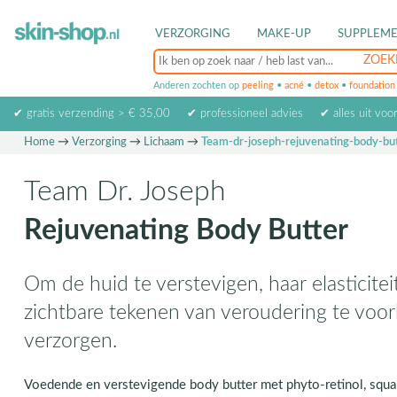
VERZORGING
MAKE-UP
SUPPLEM
Anderen zochten op
peeling
•
acné
•
detox
•
foundation
✔ gratis verzending > € 35,00
✔ professioneel advies
✔ alles uit voo
Home
→
Verzorging
→
Lichaam
→
Team-dr-joseph-rejuvenating-body-bu
Team Dr. Joseph
Rejuvenating Body Butter
Om de huid te verstevigen, haar elasticitei
zichtbare tekenen van veroudering te voo
verzorgen.
Voedende en verstevigende body butter met phyto-retinol, squa