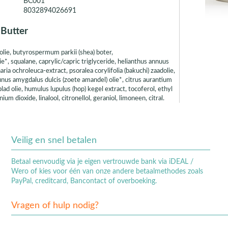
BC001
8032894026691
 Butter
lie, butyrospermum parkii (shea) boter,
e*, squalane, caprylic/capric triglyceride, helianthus annuus
ia ochroleuca-extract, psoralea corylifolia (bakuchi) zaadolie,
runus amygdalus dulcis (zoete amandel) olie*, citrus aurantium
ad olie, humulus lupulus (hop) kegel extract, tocoferol, ethyl
um dioxide, linalool, citronellol, geraniol, limoneen, citral.
Veilig en snel betalen
Betaal eenvoudig via je eigen vertrouwde bank via iDEAL /
Wero of kies voor één van onze andere betaalmethodes zoals
PayPal, creditcard, Bancontact of overboeking.
Vragen of hulp nodig?