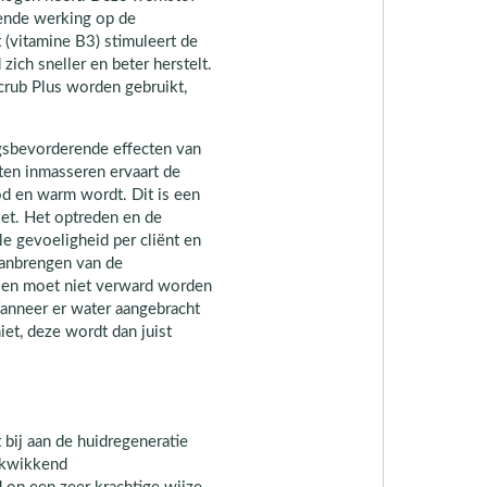
rende werking op de
(vitamine B3) stimuleert de
zich sneller en beter herstelt.
crub Plus worden gebruikt,
ngsbevorderende effecten van
uten inmasseren ervaart de
ood en warm wordt. Dit is een
oet. Het optreden en de
ele gevoeligheid per cliënt en
aanbrengen van de
rd en moet niet verward worden
anneer er water aangebracht
et, deze wordt dan juist
 bij aan de huidregeneratie
rkwikkend