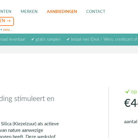
ENTEN
MERKEN
AANBIEDINGEN
CONTACT
•
serum
•
oogcrème
•
masker
rraad leverbaar
✔ gratis samples
✔ betaal met iDeal / Wero, creditcard of
op
ding stimuleert en
€4
aanta
ilica (Kiezelzuur) als actieve
van nature aanwezige
rmogen heeft. Deze werkstof