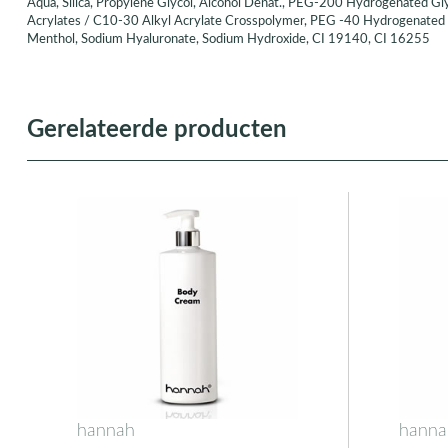
Aqua, Silica, Propylene Glycol, Alcohol Denat., PEG-200 Hydrogenated Gl
Acrylates / C10-30 Alkyl Acrylate Crosspolymer, PEG -40 Hydrogenated Ca
Menthol, Sodium Hyaluronate, Sodium Hydroxide, CI 19140, CI 16255
Gerelateerde producten
hannah
hanna