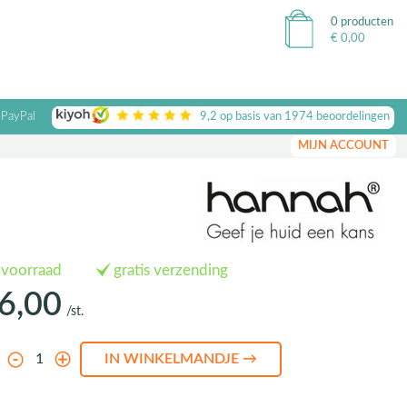
0 producten
€
0,00
 PayPal
9,2
op basis van
1974
beoordelingen
MIJN ACCOUNT
 voorraad
gratis verzending
6,00
/st.
l