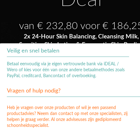
van € 232,80 voor € 186,2
2x 24-Hour Skin Balancing, Cleansing Milk,
Sensitive Skin Lotion & Enzymatic Skin Peeli
Veilig en snel betalen
SHOP DE AANBIEDING →
Betaal eenvoudig via je eigen vertrouwde bank via iDEAL /
Wero of kies voor één van onze andere betaalmethodes zoals
PayPal, creditcard, Bancontact of overboeking.
Vragen of hulp nodig?
Heb je vragen over onze producten of wil je een passend
productadvies? Neem dan contact op met onze specialisten, zij
helpen je graag verder. Al onze adviseuses zijn gediplomeerd
schoonheidsspecialist.