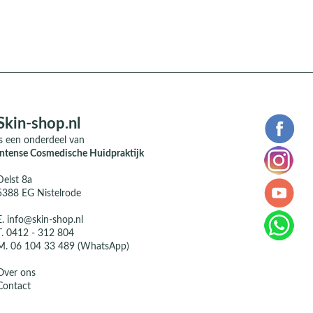
Skin-shop.nl
is een onderdeel van
Intense Cosmedische Huidpraktijk
Delst 8a
5388 EG Nistelrode
E.
info@skin-shop.nl
T.
0412 - 312 804
M.
06 104 33 489 (WhatsApp)
Over ons
Contact