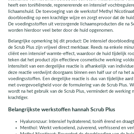
heeft een tonifiërende, regenererende en intensief vochtregule
lichaamshuid. De toevoeging van de werkstof Methyl Nicotinaat 
doorbloeding op een krachtige wijze en zorgt ervoor dat de huid 
De voedingsstoffen uit verzorgende lichaamsproducten die na S
worden hierdoor veel beter door de huid opgenomen.
Belangrijke opmerking bij dit product: De intensief doorbloedi
de Scrub Plus zijn vrijwel direct merkbaar. Reeds na enkele min
cliënt een intensief warmte-effect, waardoor de huid tijdelijk r
teken dat het product zijn effectieve cosmetische werking vold
intensiteit van een dergelijke reactie is afhankelijk van individu
deze reactie verdwijnt doorgaans binnen een half uur of na het 
voedingsstoffen. Een dergelijke reactie is dus van tijdelijke aa
met overgevoeligheid voor de formulering van de Scrub Plus. W
wordt na het gebruik van de Scrub Plus, vermindert de werking ni
krachtiger.
Belangrijkste werkstoffen hannah Scrub Plus
Hyaluronzuur: Intensief hydraterend, tonifi ërend en draagt
Menthol: Werkt verkoelend, zuiverend, verfrissend en ve