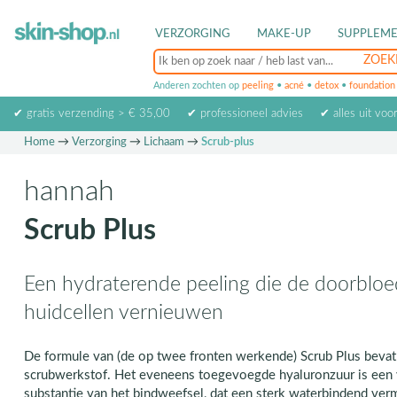
VERZORGING
MAKE-UP
SUPPLEM
Anderen zochten op
peeling
•
acné
•
detox
•
foundation
✔ gratis verzending > € 35,00
✔ professioneel advies
✔ alles uit voo
Home
→
Verzorging
→
Lichaam
→
Scrub-plus
hannah
Scrub Plus
Een hydraterende peeling die de doorbloe
huidcellen vernieuwen
De formule van (de op twee fronten werkende) Scrub Plus bevat S
scrubwerkstof. Het eveneens toegevoegde hyaluronzuur is een 
substantie van het bindweefsel, dat een sterk waterbindend ve