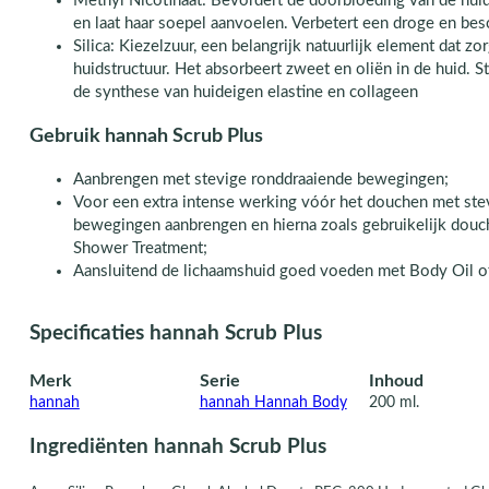
Methyl Nicotinaat: Bevordert de doorbloeding van de huid
en laat haar soepel aanvoelen. Verbetert een droge en bes
Silica: Kiezelzuur, een belangrijk natuurlijk element dat z
huidstructuur. Het absorbeert zweet en oliën in de huid. S
de synthese van huideigen elastine en collageen
Gebruik hannah Scrub Plus
Aanbrengen met stevige ronddraaiende bewegingen;
Voor een extra intense werking vóór het douchen met ste
bewegingen aanbrengen en hierna zoals gebruikelijk douc
Shower Treatment;
Aansluitend de lichaamshuid goed voeden met Body Oil 
Specificaties hannah Scrub Plus
Merk
Serie
Inhoud
hannah
hannah Hannah Body
200 ml.
Ingrediënten hannah Scrub Plus