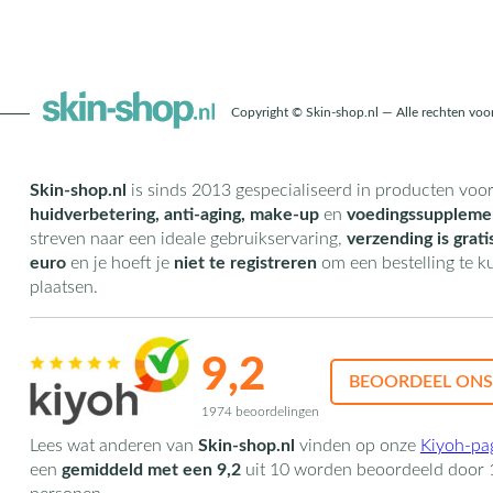
Copyright © Skin-shop.nl — Alle rechten vo
Skin-shop.nl
is sinds 2013 gespecialiseerd in producten voo
huidverbetering, anti-aging, make-up
en
voedingssuppleme
streven naar een ideale gebruikservaring,
verzending is grati
euro
en je hoeft je
niet te registreren
om een bestelling te 
plaatsen.
9,2
BEOORDEEL ONS
1974 beoordelingen
Lees wat anderen van
Skin-shop.nl
vinden op onze
Kiyoh-pa
een
gemiddeld met een
9,2
uit
10
worden beoordeeld door