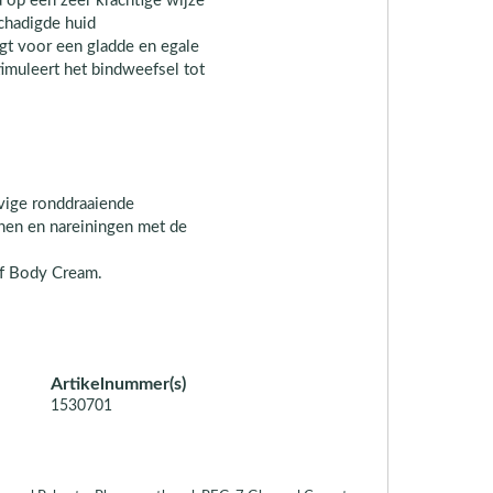
 op een zeer krachtige wijze
chadigde huid
orgt voor een gladde en egale
timuleert het bindweefsel tot
vige ronddraaiende
hen en nareiningen met de
of Body Cream.
Artikelnummer(s)
1530701