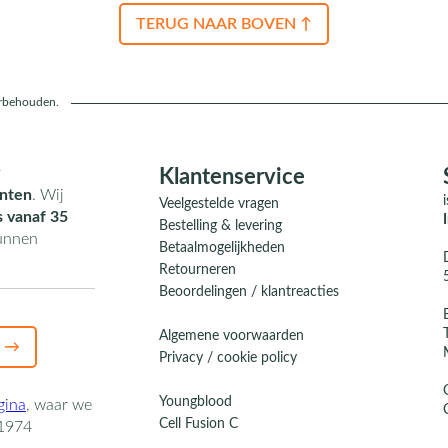
TERUG NAAR BOVEN ↑
orbehouden.
r
Klantenservice
nten
. Wij
Veelgestelde vragen
s vanaf 35
Bestelling & levering
kunnen
Betaalmogelijkheden
Retourneren
Beoordelingen / klantreacties
Algemene voorwaarden
 →
Privacy / cookie policy
Youngblood
gina
,
waar we
Cell Fusion C
1974