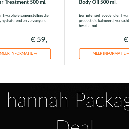
r Treatment 500 ml.
Body Oil 500 ml.
n hydrofiele samenstelling die
Een intensief voedend en hyd
, hydraterend en verzorgend
product die kalmeerd, verzach
beschermd
€ 59,-
€
MEER INFORMATIE →
MEER INFORMATIE 
hannah Packa
Deal