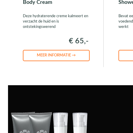
Body Cream
Showe
Deze hydraterende creme kalmeert en
Bevat ee
verzacht de huid en is
voedend
ontstekingswerend
werkt
€ 65,-
MEER INFORMATIE →