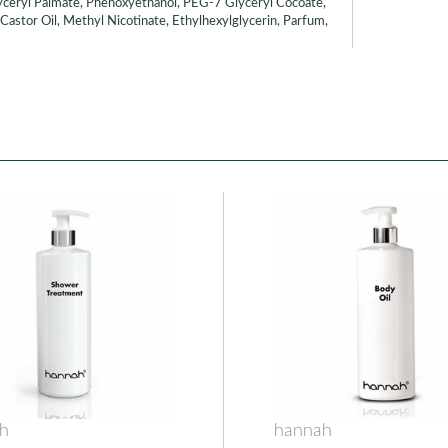
yceryl Palmate, Phenoxyethanol, PEG-7 Glyceryl Cocoate,
stor Oil, Methyl Nicotinate, Ethylhexylglycerin, Parfum,
h
hannah