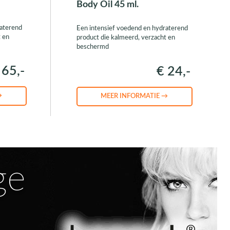
Body Oil 45 ml.
raterend
Een intensief voedend en hydraterend
t en
product die kalmeerd, verzacht en
beschermd
 65,-
€ 24,-
→
MEER INFORMATIE →
ge