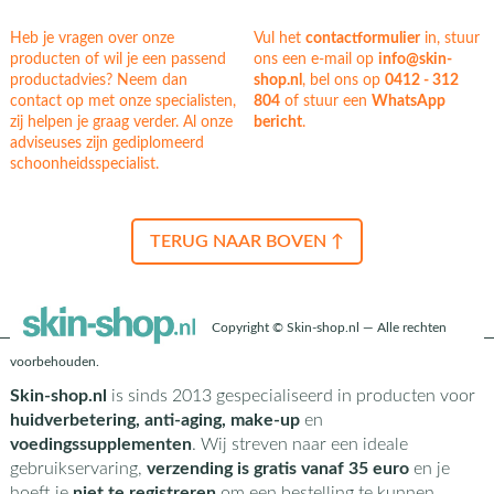
Heb je vragen over onze
Vul het
contactformulier
in, stuur
producten of wil je een passend
ons een e-mail op
info@skin-
productadvies? Neem dan
shop.nl
, bel ons op
0412 - 312
contact op met onze specialisten,
804
of stuur een
WhatsApp
zij helpen je graag verder. Al onze
bericht
.
adviseuses zijn gediplomeerd
schoonheidsspecialist.
TERUG NAAR BOVEN ↑
Copyright © Skin-shop.nl — Alle rechten
voorbehouden.
Skin-shop.nl
is sinds 2013 gespecialiseerd in producten voor
huidverbetering, anti-aging, make-up
en
voedingssupplementen
. Wij streven naar een ideale
gebruikservaring,
verzending is gratis vanaf 35 euro
en je
hoeft je
niet te registreren
om een bestelling te kunnen