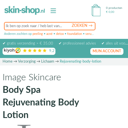
0 producten
€
0,00
Anderen zochten op
peeling
•
acné
•
detox
•
foundation
•
serum
•
oogcrème
•
masker
✔ gratis verzending > € 35,00
✔ professioneel advies
✔ alles uit voorraad leverbaar
9,2
op basis van
1974
beoordelingen
MIJN ACCOUNT
Home
→
Verzorging
→
Lichaam
→
Rejuvenating-body-lotion
Image Skincare
Body Spa
Rejuvenating Body
Lotion