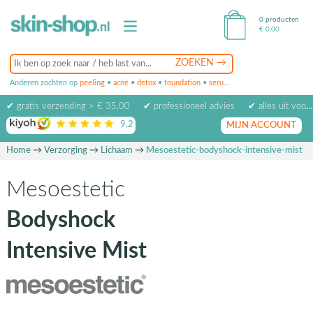
0 producten
€
0,00
Anderen zochten op
peeling
•
acné
•
detox
•
foundation
•
serum
•
oogcrème
•
masker
✔ gratis verzending > € 35,00
✔ professioneel advies
✔ alles uit voorraad leverbaar
9,2
op basis van
1974
beoordelingen
MIJN ACCOUNT
Home
→
Verzorging
→
Lichaam
→
Mesoestetic-bodyshock-intensive-mist
Mesoestetic
Bodyshock
Intensive Mist