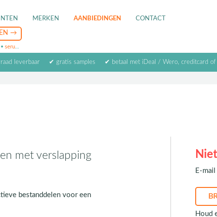
ENTEN
MERKEN
AANBIEDINGEN
CONTACT
•
serum
•
oogcrème
•
masker
rraad leverbaar
✔ gratis samples
✔ betaal met iDeal / Wero, creditcard of
Niet
en met verslapping
E-mail 
ctieve bestanddelen voor een
Houd e