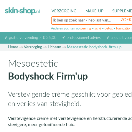
VERZORGING
MAKE-UP
SUPPLEM
Anderen zochten op
peeling
•
acné
•
detox
•
foundation
✔ gratis verzending > € 35,00
✔ professioneel advies
✔ alles uit voo
Home
→
Verzorging
→
Lichaam
→
Mesoestetic-bodyshock-firm-up
Mesoestetic
Bodyshock Firm'up
Verstevigende crème geschikt voor gebied
en verlies van stevigheid.
Verstevigende crème met verstevigende en herstructurerende a
stevigere, meer getonifieerde huid.