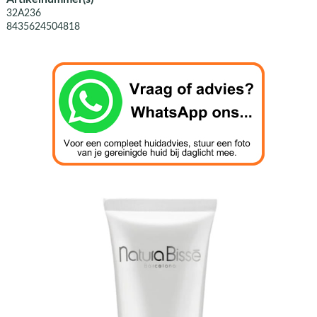
32A236
8435624504818