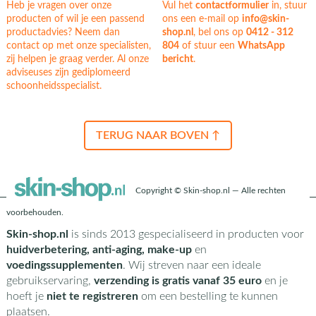
Heb je vragen over onze
Vul het
contactformulier
in, stuur
producten of wil je een passend
ons een e-mail op
info@skin-
productadvies? Neem dan
shop.nl
, bel ons op
0412 - 312
contact op met onze specialisten,
804
of stuur een
WhatsApp
zij helpen je graag verder. Al onze
bericht
.
adviseuses zijn gediplomeerd
schoonheidsspecialist.
TERUG NAAR BOVEN ↑
Copyright © Skin-shop.nl — Alle rechten
voorbehouden.
Skin-shop.nl
is sinds 2013 gespecialiseerd in producten voor
huidverbetering, anti-aging, make-up
en
voedingssupplementen
. Wij streven naar een ideale
gebruikservaring,
verzending is gratis vanaf 35 euro
en je
hoeft je
niet te registreren
om een bestelling te kunnen
plaatsen.