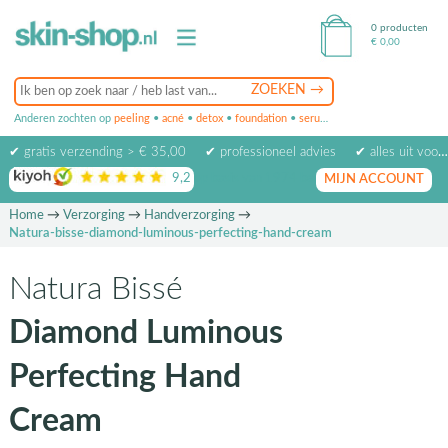
0 producten
€
0,00
Anderen zochten op
peeling
•
acné
•
detox
•
foundation
•
serum
•
oogcrème
•
masker
✔ gratis verzending > € 35,00
✔ professioneel advies
✔ alles uit voorraad leverbaar
9,2
op basis van
1974
beoordelingen
MIJN ACCOUNT
Home
→
Verzorging
→
Handverzorging
→
Natura-bisse-diamond-luminous-perfecting-hand-cream
Natura Bissé
Diamond Luminous
Perfecting Hand
Cream