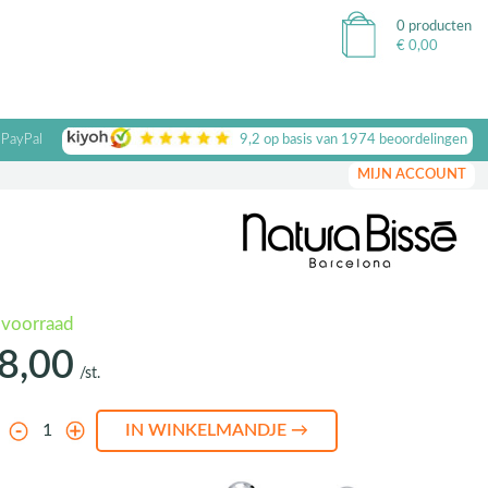
0 producten
€
0,00
 PayPal
9,2
op basis van
1974
beoordelingen
MIJN ACCOUNT
 voorraad
8,00
/st.
l