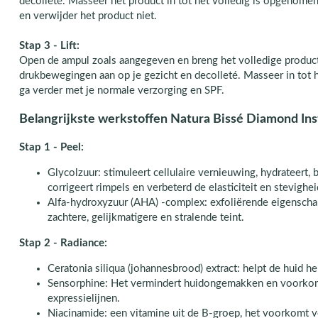
decolleté. Masseer het product in tot het volledig is opgenome
en verwijder het product niet.
Stap 3 - Lift:
Open de ampul zoals aangegeven en breng het volledige product
drukbewegingen aan op je gezicht en decolleté. Masseer in tot 
ga verder met je normale verzorging en SPF.
Belangrijkste werkstoffen Natura Bissé Diamond Ins
Stap 1 - Peel:
Glycolzuur: stimuleert cellulaire vernieuwing, hydrateert, 
corrigeert rimpels en verbeterd de elasticiteit en stevighe
Alfa-hydroxyzuur (AHA) -complex: exfoliërende eigensch
zachtere, gelijkmatigere en stralende teint.
Stap 2 - Radiance:
Ceratonia siliqua (johannesbrood) extract: helpt de huid he
Sensorphine: Het vermindert huidongemakken en voorkom
expressielijnen.
Niacinamide: een vitamine uit de B-groep, het voorkomt v