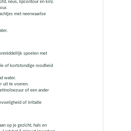
d, neus, lipcontour en kin).
our.
zachtjes met neerwaartse
ter.
 onmiddellijk spoelen met
tie of kortstondige roodheid
ud water.
 uit te voeren.
retinoïnezuur of een ander
voeligheid of irritatie
n op je gezicht, hals en