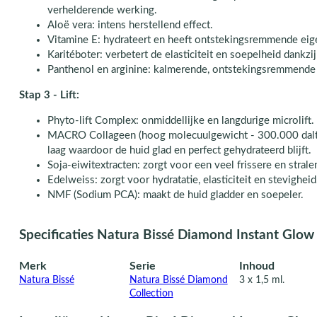
verhelderende werking.
Aloë vera: intens herstellend effect.
Vitamine E: hydrateert en heeft ontstekingsremmende ei
Karitéboter: verbetert de elasticiteit en soepelheid dank
Panthenol en arginine: kalmerende, ontstekingsremmende
Stap 3 - Lift:
Phyto-lift Complex: onmiddellijke en langdurige microlift.
MACRO Collageen (hoog molecuulgewicht - 300.000 dalt
laag waardoor de huid glad en perfect gehydrateerd blijft.
Soja-eiwitextracten: zorgt voor een veel frissere en strale
Edelweiss: zorgt voor hydratatie, elasticiteit en stevigheid
NMF (Sodium PCA): maakt de huid gladder en soepeler.
Specificaties Natura Bissé Diamond Instant Glow 
Merk
Serie
Inhoud
Natura Bissé
Natura Bissé Diamond
3 x 1,5 ml.
Collection