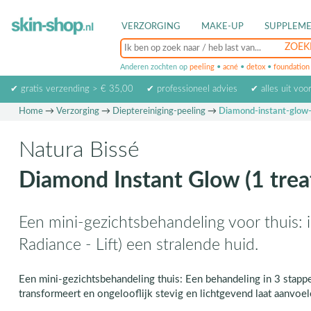
VERZORGING
MAKE-UP
SUPPLEM
Anderen zochten op
peeling
•
acné
•
detox
•
foundation
✔ gratis verzending > € 35,00
✔ professioneel advies
✔ alles uit voo
Home
→
Verzorging
→
Dieptereiniging-peeling
→
Diamond-instant-glow
Natura Bissé
Diamond Instant Glow (1 tre
Een mini-gezichtsbehandeling voor thuis: i
Radiance - Lift) een stralende huid.
Een mini-gezichtsbehandeling thuis: Een behandeling in 3 stapp
transformeert en ongelooflijk stevig en lichtgevend laat aanvoel