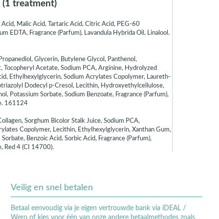
(1 treatment)
Acid, Malic Acid, Tartaric Acid, Citric Acid, PEG-60
um EDTA, Fragrance (Parfum), Lavandula Hybrida Oil, Linalool.
Propanediol, Glycerin, Butylene Glycol, Panthenol,
ct, Tocopheryl Acetate, Sodium PCA, Arginine, Hydrolyzed
Acid, Ethylhexylglycerin, Sodium Acrylates Copolymer, Laureth-
iazolyl Dodecyl p-Cresol, Lecithin, Hydroxyethylcellulose,
ol, Potassium Sorbate, Sodium Benzoate, Fragrance (Parfum),
ne. 161124
 Collagen, Sorghum Bicolor Stalk Juice, Sodium PCA,
lates Copolymer, Lecithin, Ethylhexylglycerin, Xanthan Gum,
orbate, Benzoic Acid, Sorbic Acid, Fragrance (Parfum),
e, Red 4 (CI 14700).
Veilig en snel betalen
Betaal eenvoudig via je eigen vertrouwde bank via iDEAL /
Wero of kies voor één van onze andere betaalmethodes zoals