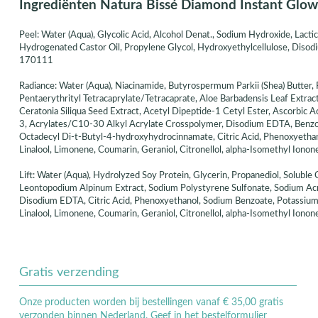
Ingrediënten Natura Bissé Diamond Instant Glow 
Peel: Water (Aqua), Glycolic Acid, Alcohol Denat., Sodium Hydroxide, Lactic 
Hydrogenated Castor Oil, Propylene Glycol, Hydroxyethylcellulose, Disodi
170111
Radiance: Water (Aqua), Niacinamide, Butyrospermum Parkii (Shea) Butter, 
Pentaerythrityl Tetracaprylate/Tetracaprate, Aloe Barbadensis Leaf Extra
Ceratonia Siliqua Seed Extract, Acetyl Dipeptide-1 Cetyl Ester, Ascorbic 
3, Acrylates/C10-30 Alkyl Acrylate Crosspolymer, Disodium EDTA, Benzotr
Octadecyl Di-t-Butyl-4-hydroxyhydrocinnamate, Citric Acid, Phenoxyethan
Linalool, Limonene, Coumarin, Geraniol, Citronellol, alpha-Isomethyl Iono
Lift: Water (Aqua), Hydrolyzed Soy Protein, Glycerin, Propanediol, Soluble
Leontopodium Alpinum Extract, Sodium Polystyrene Sulfonate, Sodium Acry
Disodium EDTA, Citric Acid, Phenoxyethanol, Sodium Benzoate, Potassium S
Linalool, Limonene, Coumarin, Geraniol, Citronellol, alpha-Isomethyl Ionon
Gratis verzending
Onze producten worden bij bestellingen vanaf € 35,00 gratis
verzonden binnen Nederland. Geef in het bestelformulier