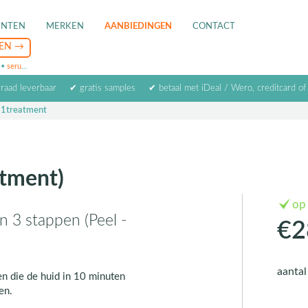
ENTEN
MERKEN
AANBIEDINGEN
CONTACT
•
serum
•
oogcrème
•
masker
rraad leverbaar
✔ gratis samples
✔ betaal met iDeal / Wero, creditcard of
-1treatment
atment)
op
n 3 stappen (Peel -
€2
aanta
en die de huid in 10 minuten
en.