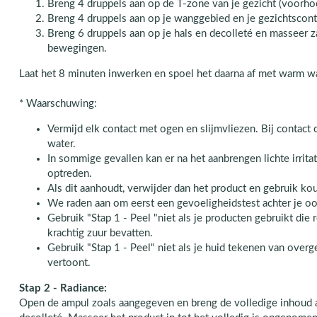
Breng 4 druppels aan op de T-zone van je gezicht (voorhoof
Breng 4 druppels aan op je wanggebied en je gezichtscont
Breng 6 druppels aan op je hals en decolleté en masseer 
bewegingen.
Laat het 8 minuten inwerken en spoel het daarna af met warm wa
* Waarschuwing:
Vermijd elk contact met ogen en slijmvliezen. Bij contact
water.
In sommige gevallen kan er na het aanbrengen lichte irrita
optreden.
Als dit aanhoudt, verwijder dan het product en gebruik ko
We raden aan om eerst een gevoeligheidstest achter je oor
Gebruik "Stap 1 - Peel "niet als je producten gebruikt die 
krachtig zuur bevatten.
Gebruik "Stap 1 - Peel" niet als je huid tekenen van overge
vertoont.
Stap 2 - Radiance:
Open de ampul zoals aangegeven en breng de volledige inhoud aa