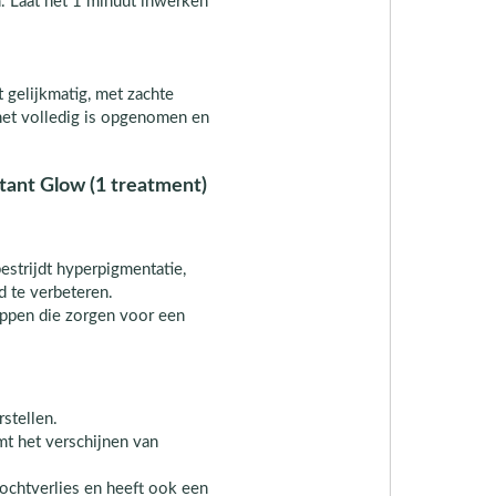
n. Laat het 1 minuut inwerken
 gelijkmatig, met zachte
het volledig is opgenomen en
tant Glow (1 treatment)
bestrijdt hyperpigmentatie,
id te verbeteren.
appen die zorgen voor een
rstellen.
t het verschijnen van
ochtverlies en heeft ook een