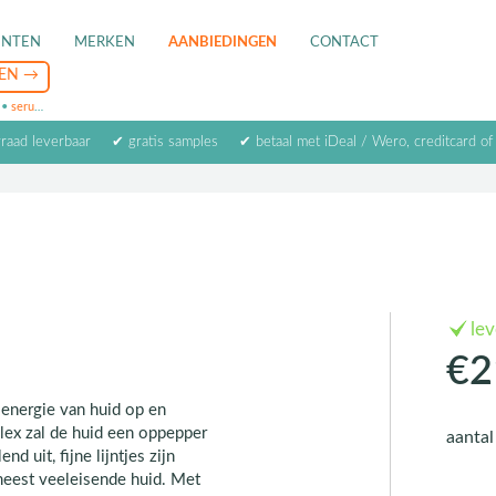
ENTEN
MERKEN
AANBIEDINGEN
CONTACT
•
serum
•
oogcrème
•
masker
rraad leverbaar
✔ gratis samples
✔ betaal met iDeal / Wero, creditcard of
le
€2
 energie van huid op en
lex zal de huid een oppepper
aanta
d uit, fijne lijntjes zijn
meest veeleisende huid. Met