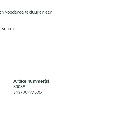
en voedende textuur en een
+ serum
Artikelnummer(s)
80039
8437009776964