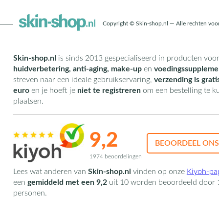
Copyright © Skin-shop.nl — Alle rechten vo
Skin-shop.nl
is sinds 2013 gespecialiseerd in producten voo
huidverbetering, anti-aging, make-up
en
voedingssuppleme
streven naar een ideale gebruikservaring,
verzending is grati
euro
en je hoeft je
niet te registreren
om een bestelling te 
plaatsen.
9,2
BEOORDEEL ONS
1974 beoordelingen
Lees wat anderen van
Skin-shop.nl
vinden op onze
Kiyoh-pa
een
gemiddeld met een
9,2
uit
10
worden beoordeeld door
personen.