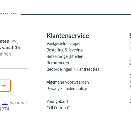
orbehouden.
r
Klantenservice
nten
. Wij
Veelgestelde vragen
s vanaf 35
Bestelling & levering
kunnen
Betaalmogelijkheden
Retourneren
Beoordelingen / klantreacties
Algemene voorwaarden
 →
Privacy / cookie policy
Youngblood
gina
,
waar we
Cell Fusion C
1974