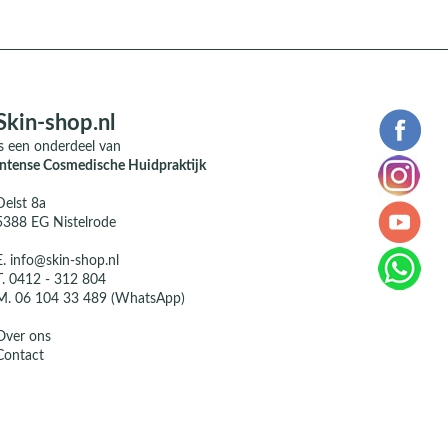
Skin-shop.nl
is een onderdeel van
Intense Cosmedische Huidpraktijk
Delst 8a
5388 EG Nistelrode
E.
info@skin-shop.nl
T.
0412 - 312 804
M.
06 104 33 489 (WhatsApp)
Over ons
Contact