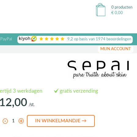
0 producten
€
0,00
 PayPal
9,2
op basis van
1974
beoordelingen
MIJN ACCOUNT
vertijd 3 werkdagen
gratis verzending
12,00
/st.
l