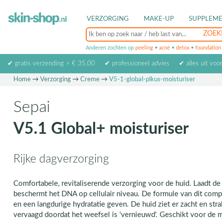
VERZORGING
MAKE-UP
SUPPLEM
Anderen zochten op
peeling
•
acné
•
detox
•
foundation
✔ gratis verzending > € 35,00
✔ professioneel advies
✔ alles uit voo
Home
→
Verzorging
→
Creme
→
V5-1-global-plkus-moisturiser
Sepai
V5.1 Global+ moisturiser
Rijke dagverzorging
Comfortabele, revitaliserende verzorging voor de huid. Laadt de
beschermt het DNA op cellulair niveau. De formule van dit comp
en een langdurige hydratatie geven. De huid ziet er zacht en stralen
vervaagd doordat het weefsel is 'vernieuwd'. Geschikt voor de 