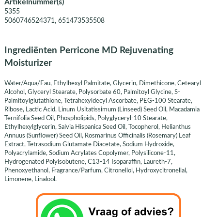
Artikelnummer(s)
5355
5060746524371, 651473535508
Ingrediënten Perricone MD Rejuvenating
Moisturizer
Water/Aqua/Eau, Ethylhexyl Palmitate, Glycerin, Dimethicone, Cetearyl
Alcohol, Glyceryl Stearate, Polysorbate 60, Palmitoyl Glycine, S-
Palmitoylglutathione, Tetrahexyldecyl Ascorbate, PEG-100 Stearate,
Ribose, Lactic Acid, Linum Usitatissimum (Linseed) Seed Oil, Macadamia
Ternifolia Seed Oil, Phospholipids, Polyglyceryl-10 Stearate,
Ethylhexylglycerin, Salvia Hispanica Seed Oil, Tocopherol, Helianthus
Annuus (Sunflower) Seed Oil, Rosmarinus Officinalis (Rosemary) Leaf
Extract, Tetrasodium Glutamate Diacetate, Sodium Hydroxide,
Polyacrylamide, Sodium Acrylates Copolymer, Polysilicone-11,
Hydrogenated Polyisobutene, C13-14 Isoparaffin, Laureth-7,
Phenoxyethanol, Fragrance/Parfum, Citronellol, Hydroxycitronellal,
Limonene, Linalool.