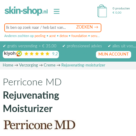
0 producten
€
0,00
Anderen zochten op
peeling
•
acné
•
detox
•
foundation
•
serum
•
oogcrème
•
masker
✔ gratis verzending > € 35,00
✔ professioneel advies
✔ alles uit voorraad leverbaar
9,2
op basis van
1974
beoordelingen
MIJN ACCOUNT
Home
→
Verzorging
→
Creme
→
Rejuvenating-moisturizer
Perricone MD
Rejuvenating
Moisturizer