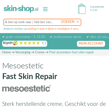
0 producten
€
0,00
Anderen zochten op
peeling
•
acné
•
detox
•
foundation
•
serum
•
oogcrème
•
masker
✔ gratis verzending > € 35,00
✔ professioneel advies
✔ alles uit voorraad leverbaar
9,2
op basis van
1974
beoordelingen
MIJN ACCOUNT
Home
→
Verzorging
→
Creme
→
Post-procedure-fast-skin-repair
Mesoestetic
Fast Skin Repair
Sterk herstellende creme. Geschikt voor de