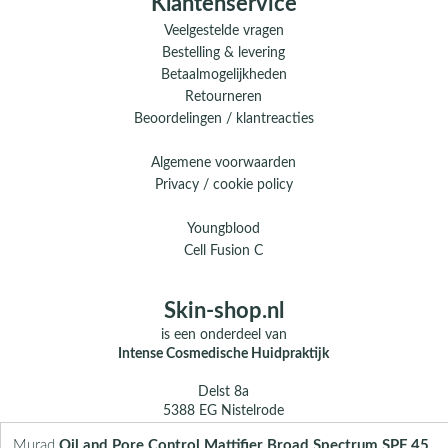
Klantenservice
Veelgestelde vragen
Bestelling & levering
Betaalmogelijkheden
Retourneren
Beoordelingen / klantreacties
Algemene voorwaarden
Privacy / cookie policy
Youngblood
Cell Fusion C
Skin-shop.nl
is een onderdeel van
Intense Cosmedische Huidpraktijk
Delst 8a
5388 EG Nistelrode
Murad
Oil and Pore Control Mattifier Broad Spectrum SPF 45