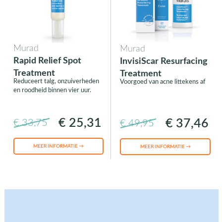
Murad
Murad
Rapid Relief Spot
InvisiScar Resurfacing
Treatment
Treatment
Reduceert talg, onzuiverheden
Voorgoed van acne littekens af
en roodheid binnen vier uur.
€ 25,31
€ 37,46
€ 33,75
€ 49,95
MEER INFORMATIE →
MEER INFORMATIE →