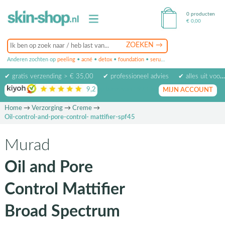
0 producten
€
0,00
Anderen zochten op
peeling
•
acné
•
detox
•
foundation
•
serum
•
oogcrème
•
masker
✔ gratis verzending > € 35,00
✔ professioneel advies
✔ alles uit voorraad leverbaar
9,2
op basis van
1974
beoordelingen
MIJN ACCOUNT
Home
→
Verzorging
→
Creme
→
Oil-control-and-pore-control- mattifier-spf45
Murad
Oil and Pore
Control Mattifier
Broad Spectrum