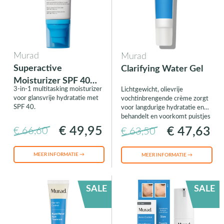
Murad
Murad
Superactive
Clarifying Water Gel
Moisturizer SPF 40
3-in-1 multitasking moisturizer
Lichtgewicht, olievrije
Mattifying Oil + Pore
voor glansvrije hydratatie met
vochtinbrengende crème zorgt
Control
SPF 40.
voor langdurige hydratatie en
behandelt en voorkomt puistjes
€ 49,95
€ 47,63
€ 66,60
€ 63,50
MEER INFORMATIE →
MEER INFORMATIE →
SALE
SALE