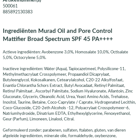
Artikelnummer(s)
500061
885892130383
Ingrediënten Murad Oil and Pore Control
Mattifier Broad Spectrum SPF 45 PA++++
Actieve ingrediënten: Avobenzone 3,0%, Homosalate 10,0%, Octisalate
5,0%, Octocrylene 5,0%.
Inactieve ingrediënten: Water (Aqua), Tapiocazetmeel, Polysilicone-11,
Methylmethacrylaat Crosspolymeer, Propaandiol Dicaprylaat,
Butyleenglycol, Kokosalkanen, Cetearylalcohol, C20-22 Alkylfosfaat,
Enantia Chlorantha Schors Extract, Butyl Avocadaat, Retinyl Palmitaat,
Retinyl Palmitaat , Ascorbyl Palmitate, Sodium Hyaluronate, Allantoin, Zinc
Gluconate, Glycerin, Oleanolic Acid, Urea, Yeast Amino Acids, Trehalose,
Inositol, Taurine, Betaine, Coco-Caprylate / Caprate, Hydrogenated Lecithin,
Coco-Glucoside, C20-2eth Alcohols -12, Polyacrylaat Crosspolymeer-6,
Natriumhydroxide, Dinatrium EDTA, Ethylhexylglycerine, Fenoxyethanol,
Geur (Parfum), Limoneen, Linalool, Citral.
Geformuleerd zonder: parabenen, sulfaten, ftalaten, gluten, van dieren
afgeleide ingrediënten, minerale olie, formaldehyde, oxybenzone,