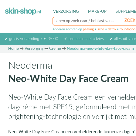
VERZORGING
MAKE-UP
SUPPLEM
Anderen zochten op
peeling
•
acné
•
detox
•
foundation
✔ gratis verzending > € 35,00
✔ professioneel advies
✔ alles uit voo
Home
→
Verzorging
→
Creme
→
Neoderma-neo-white-day-face-cream
Neoderma
Neo-White Day Face Cream
Neo-White Day Face Cream een verhelde
dagcrème met SPF15, geformuleerd met m
brightening-technologie en verrijkt met mu
Neo-White Day Face Cream een verhelderende luxueuze dagcr