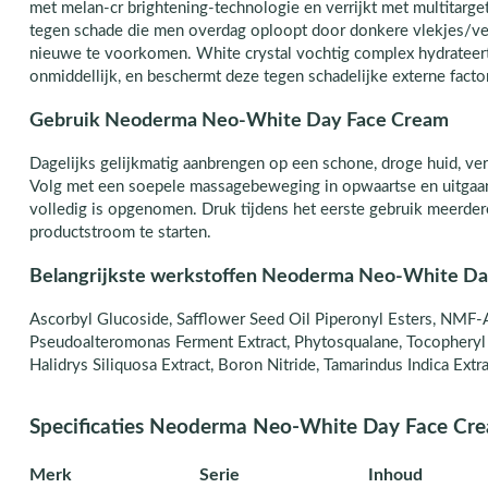
met melan-cr brightening-technologie en verrijkt met multitarge
tegen schade die men overdag oploopt door donkere vlekjes/ve
nieuwe te voorkomen. White crystal vochtig complex hydrateert
onmiddellijk, en beschermt deze tegen schadelijke externe facto
Gebruik Neoderma Neo-White Day Face Cream
Dagelijks gelijkmatig aanbrengen op een schone, droge huid, ve
Volg met een soepele massagebeweging in opwaartse en uitgaa
volledig is opgenomen. Druk tijdens het eerste gebruik meerd
productstroom te starten.
Belangrijkste werkstoffen Neoderma Neo-White D
Ascorbyl Glucoside, Safflower Seed Oil Piperonyl Esters, NMF-
Pseudoalteromonas Ferment Extract, Phytosqualane, Tocopheryl
Halidrys Siliquosa Extract, Boron Nitride, Tamarindus Indica Extra
Specificaties Neoderma Neo-White Day Face Cr
Merk
Serie
Inhoud