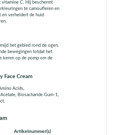
t vitamine C. Hij beschermt
rkleuringen te camoufleren en
 en verheldert de huid
ren.
rmijd het gebied rond de ogen.
nde bewegingen totdat het
ere keren op de pomp om de
ay Face Cream
Amino Acids,
 Acetate, Biosacharide Gum-1,
ct.
eam
Artikelnummer(s)