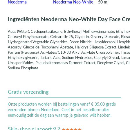
Neoderma
Neoderma Neo-White
50 ml
Ingrediënten Neoderma Neo-White Day Face Cr
Aqua (Water), Cyclopentasiloxane, Ethylhexyl Methoxycinnamate, Ethylhex
Cetearyl Ethylhexanoate, Ceteareth-25, Glycerin, Glyceryl Stearate, Bios
Hydrogenated Vegetable Glycerides, Boron Nitride, Hexyldecanol, Hexylde
Ascorbyl Glucoside, Tocopheryl Acetate, Halidrys Siliquosa Extract, Linolei
Parfum (Fragrance), Acrylates/C10-30 Alkyl Acrylate Crosspolymer, Trisod
Ethylhexylglycerin, Tartaric Acid, Sodium Hydroxide, Caprylyl Glycol, Tam
Unsaponifiables, Pseudoalteromonas Ferment Extract, Decylene Glycol, Citr
Sodium Phosphate.
Gratis verzending
Onze producten worden bij bestellingen vanaf € 35,00 gratis
verzonden binnen Nederland. Geef in het bestelformulier
eenvoudig zelf de dag aan waarop je geleverd wilt hebben.
Skin-shop.nl scoort 9,2