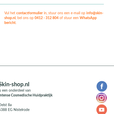
Vul het
contactformulier
in, stuur ons een e-mail op
info@skin-
shop.nl
, bel ons op
0412 - 312 804
of stuur een
WhatsApp
bericht
.
Skin-shop.nl
is een onderdeel van
Intense Cosmedische Huidpraktijk
Delst 8a
5388 EG Nistelrode