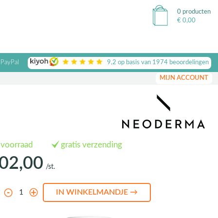
0 producten
€
0,00
 PayPal
9,2
op basis van
1974
beoordelingen
MIJN ACCOUNT
 voorraad
gratis verzending
02,00
/st.
l