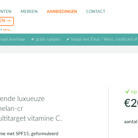
ENTEN
MERKEN
AANBIEDINGEN
CONTACT
•
serum
•
oogcrème
•
masker
rraad leverbaar
✔ gratis samples
✔ betaal met iDeal / Wero, creditcard of
op
rende luxueuze
€2
elan-cr
ltitarget vitamine C.
aanta
ème met SPF15, geformuleerd