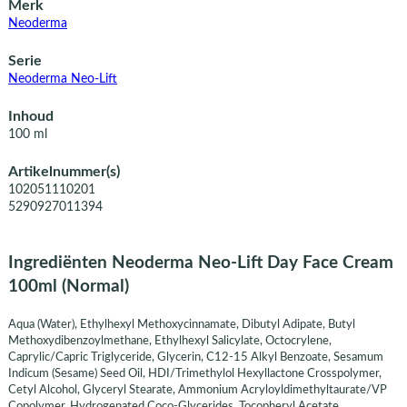
Merk
Neoderma
Serie
Neoderma Neo-Lift
Inhoud
100 ml
Artikelnummer(s)
102051110201
5290927011394
Ingrediënten Neoderma Neo-Lift Day Face Cream
100ml (Normal)
Aqua (Water), Ethylhexyl Methoxycinnamate, Dibutyl Adipate, Butyl
Methoxydibenzoylmethane, Ethylhexyl Salicylate, Octocrylene,
Caprylic/Capric Triglyceride, Glycerin, C12-15 Alkyl Benzoate, Sesamum
Indicum (Sesame) Seed Oil, HDI/Trimethylol Hexyllactone Crosspolymer,
Cetyl Alcohol, Glyceryl Stearate, Ammonium Acryloyldimethyltaurate/VP
Copolymer, Hydrogenated Coco-Glycerides, Tocopheryl Acetate,