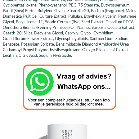
Cyclopentasiloxane, Phenoxyethanol, PEG-75 Stearate, Butyrospermum
Parkii (Shea) Butter, Butylene Glycol, Steareth-20, Parfum (Fragrance), Malus
Domestica Fruit Cell Culture Extract, Pullulan, Ethylhexylglycerin, Pentylene
Glycol, Polysilicone-11, Secale Cereale (Rye) Seed Extract, Disodium EDTA,
Oenothera Biennis (Evening Primrose) Oil, Nannochloropsis Oculata Extract,
Ceteth-20, Silica, Decylene Glycol, Caprylyl Glycol, Cymbidium
Grandiflorum Flower Extract, Glycosphingolipids, Xanthan Gum, Sodium
Benzoate, Potassium Sorbate, Benzimidazole Diamond Amidoethyl Urea
Carbamoyl Propyl Polymethylsilsesquioxane, Ginkgo Biloba Leaf Extract,
Lecithin, Citric Acid, Sodium Hydroxide.