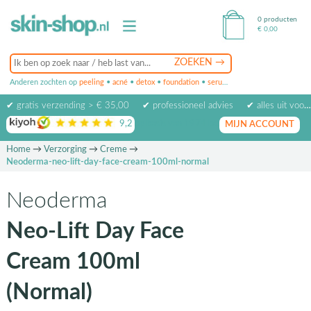
0 producten
€
0,00
Anderen zochten op
peeling
•
acné
•
detox
•
foundation
•
serum
•
oogcrème
•
masker
✔ gratis verzending > € 35,00
✔ professioneel advies
✔ alles uit voorraad leverbaar
9,2
op basis van
1974
beoordelingen
MIJN ACCOUNT
Home
→
Verzorging
→
Creme
→
Neoderma-neo-lift-day-face-cream-100ml-normal
Neoderma
Neo-Lift Day Face
Cream 100ml
(Normal)