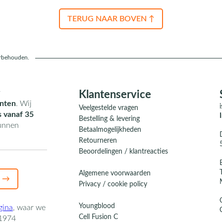
TERUG NAAR BOVEN ↑
orbehouden.
r
Klantenservice
nten
. Wij
Veelgestelde vragen
s vanaf 35
Bestelling & levering
kunnen
Betaalmogelijkheden
Retourneren
Beoordelingen / klantreacties
Algemene voorwaarden
 →
Privacy / cookie policy
Youngblood
gina
,
waar we
Cell Fusion C
1974