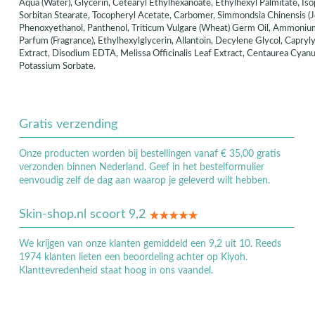
Aqua (Water), Glycerin, Cetearyl Ethylhexanoate, Ethylhexyl Palmitate, Is
Sorbitan Stearate, Tocopheryl Acetate, Carbomer, Simmondsia Chinensis (Joj
Phenoxyethanol, Panthenol, Triticum Vulgare (Wheat) Germ Oil, Ammoniu
Parfum (Fragrance), Ethylhexylglycerin, Allantoin, Decylene Glycol, Caprylyl
Extract, Disodium EDTA, Melissa Officinalis Leaf Extract, Centaurea Cyan
Potassium Sorbate.
Gratis verzending
Onze producten worden bij bestellingen vanaf € 35,00 gratis
verzonden binnen Nederland. Geef in het bestelformulier
eenvoudig zelf de dag aan waarop je geleverd wilt hebben.
Skin-shop.nl scoort 9,2
We krijgen van onze klanten gemiddeld een 9,2 uit 10. Reeds
1974 klanten lieten een beoordeling achter op Kiyoh.
Klanttevredenheid staat hoog in ons vaandel.