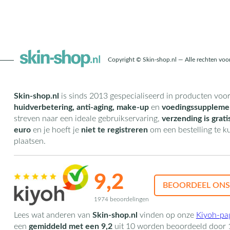
Copyright © Skin-shop.nl — Alle rechten vo
Skin-shop.nl
is sinds 2013 gespecialiseerd in producten voo
huidverbetering, anti-aging, make-up
en
voedingssuppleme
streven naar een ideale gebruikservaring,
verzending is grati
euro
en je hoeft je
niet te registreren
om een bestelling te 
plaatsen.
9,2
BEOORDEEL ONS
1974 beoordelingen
Lees wat anderen van
Skin-shop.nl
vinden op onze
Kiyoh-pa
een
gemiddeld met een
9,2
uit
10
worden beoordeeld door