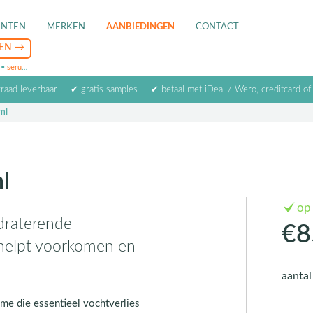
ENTEN
MERKEN
AANBIEDINGEN
CONTACT
•
serum
•
oogcrème
•
masker
rraad leverbaar
✔ gratis samples
✔ betaal met iDeal / Wero, creditcard of
ml
l
op
draterende
€8
 helpt voorkomen en
aanta
e die essentieel vochtverlies