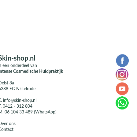
Skin-shop.nl
is een onderdeel van
Intense Cosmedische Huidpraktijk
Delst 8a
5388 EG Nistelrode
E.
info@skin-shop.nl
T.
0412 - 312 804
M.
06 104 33 489 (WhatsApp)
Over ons
Contact