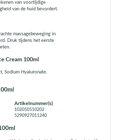
ekenen van voortijdige
vigheid van de huid bevordert.
 zachte massagebeweging in
d. Druk tijdens het eerste
rten.
ce Cream 100ml
t, Sodium Hyaluronate.
100ml
Artikelnummer(s)
102050510202
5290927011240
100ml