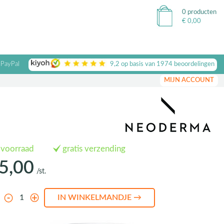
0 producten
€
0,00
 PayPal
9,2
op basis van
1974
beoordelingen
MIJN ACCOUNT
 voorraad
gratis verzending
5,00
/st.
l