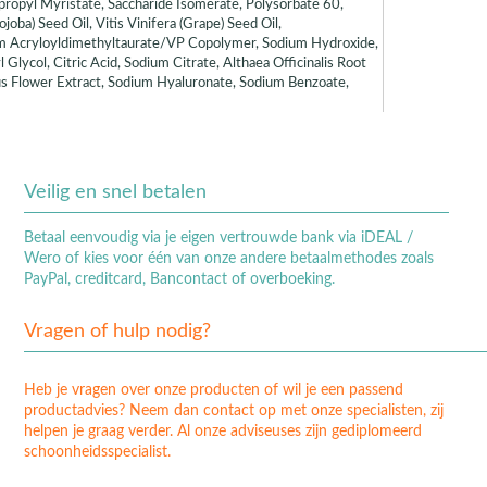
opropyl Myristate, Saccharide Isomerate, Polysorbate 60,
oba) Seed Oil, Vitis Vinifera (Grape) Seed Oil,
m Acryloyldimethyltaurate/VP Copolymer, Sodium Hydroxide,
 Glycol, Citric Acid, Sodium Citrate, Althaea Officinalis Root
us Flower Extract, Sodium Hyaluronate, Sodium Benzoate,
Veilig en snel betalen
Betaal eenvoudig via je eigen vertrouwde bank via iDEAL /
Wero of kies voor één van onze andere betaalmethodes zoals
PayPal, creditcard, Bancontact of overboeking.
Vragen of hulp nodig?
Heb je vragen over onze producten of wil je een passend
productadvies? Neem dan contact op met onze specialisten, zij
helpen je graag verder. Al onze adviseuses zijn gediplomeerd
schoonheidsspecialist.