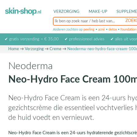
VERZORGING
MAKE-UP
SUPPLEM
Anderen zochten op
peeling
•
acné
•
detox
•
foundation
✔ gratis verzending > € 35,00
✔ professioneel advies
✔ alles uit voo
Home
→
Verzorging
→
Creme
→
Neoderma-neo-hydro-face-cream-100
Neoderma
Neo-Hydro Face Cream 100m
Neo-Hydro Face Cream is een 24-uurs hy
gezichtscrème die essentieel vochtverlies
de huid voedt en vernieuwt.
Neo-Hydro Face Cream is een 24-uurs hydraterende gezichtscrèm