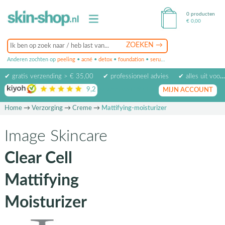
0 producten
€
0,00
Anderen zochten op
peeling
•
acné
•
detox
•
foundation
•
serum
•
oogcrème
•
masker
✔ gratis verzending > € 35,00
✔ professioneel advies
✔ alles uit voorraad leverbaar
9,2
op basis van
1974
beoordelingen
MIJN ACCOUNT
Home
→
Verzorging
→
Creme
→
Mattifying-moisturizer
Image Skincare
Clear Cell
Mattifying
Moisturizer