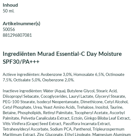
Inhoud
50 ml.
Artikelnummer(s)
50056
881296807081
Ingrediënten Murad Essential-C Day Moisture
SPF30/PA+++
Actieve ingrediënten: Avobenzone 3,0%, Homosalate 6,5%, Octinoxate
7,5%, Octisalate 5,0%, Oxybenzone 2,0%.
Inactieve ingrediënten: Water (Aqua), Butylene Glycol, Stearic Acid,
Diisopropyl Sebacate, Cocoglycerides, Lauryl Lactate, Glyceryl Stearate,
PEG-100 Stearate, Isodecyl Neopentanoate, Dimethicone, Cetyl Alcohol,
Cetyl Phosphate, Urea, Yeast Amino Acids, Trehalose, Inositol, Taurine,
Betaine, Phospholipids, Retinyl Palmitate, Tocopheryl Acetate, Ascorbyl
Palmitate, Pelvetia Canaliculata Extract, Ectoin, Ginkgo Biloba Leaf Extract,
Vitis Vinifera (Grape) Seed Extract, Passiflora Incarnata Extract,
Tetrahexyldecyl Ascorbate, Sodium PCA, Panthenol, Tripleurospermum
Maritimum Extract, Zinc Gluconate, Ethyl Linoleate, Magnesium Aluminum