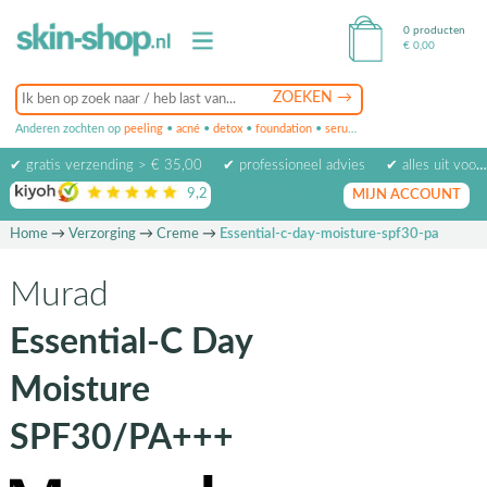
0 producten
€
0,00
Anderen zochten op
peeling
•
acné
•
detox
•
foundation
•
serum
•
oogcrème
•
masker
✔ gratis verzending > € 35,00
✔ professioneel advies
✔ alles uit voorraad leverbaar
9,2
op basis van
1974
beoordelingen
MIJN ACCOUNT
Home
→
Verzorging
→
Creme
→
Essential-c-day-moisture-spf30-pa
Murad
Essential-C Day
Moisture
SPF30/PA+++