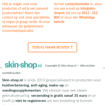
Heb je vragen over onze
Vul het
contactformulier
in, stuur
producten of wil je een passend
ons een e-mail op
info@skin-
productadvies? Neem dan
shop.nl
, bel ons op
0412 - 312
contact op met onze specialisten,
804
of stuur een
WhatsApp
zij helpen je graag verder. Al onze
bericht
.
adviseuses zijn gediplomeerd
schoonheidsspecialist.
TERUG NAAR BOVEN ↑
Copyright © Skin-shop.nl — Alle rechten
voorbehouden.
Skin-shop.nl
is sinds 2013 gespecialiseerd in producten voor
huidverbetering, anti-aging, make-up
en
voedingssupplementen
. Wij streven naar een ideale
gebruikservaring,
verzending is gratis vanaf 35 euro
en je
hoeft je
niet te registreren
om een bestelling te kunnen