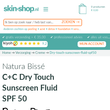
0 producten
€
0,00
Anderen zochten op
peeling
•
acné
•
detox
•
foundation
•
serum
•
oogcrème
•
masker
✔ gratis verzending > € 35,00
✔ professioneel advies
✔ alles uit voorraad leverbaar
9,2
op basis van
1974
beoordelingen
MIJN ACCOUNT
Home
→
Verzorging
→
Creme
→
Dry-touch-sunscreen-fluid-spf50
Natura Bissé
C+C Dry Touch
Sunscreen Fluid
SPF 50