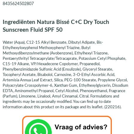
8435624502807
Ingrediënten Natura Bissé C+C Dry Touch
Sunscreen Fluid SPF 50
Water (Aqua), C12-15 Alkyl Benzoate, Dibutyl Adipate, Bis-
Ethylhexyloxyphenol Methoxyphenyl Triazine, Butyl
Methoxydibenzoylmethane (Avobenzone), Ethylhexyl Triazone,
Pentaerythrityl Tetracaprylate/Tetracaprate, Potassium Cetyl Phosphate,
C15-19 Alkane, VP/Hexadecene Copolymer, Propanediol,
Phenylbenzimidazole Sulfonic Acid (Ensulizole), Glyceryl Stearate,
Tocopheryl Acetate, Bisabolol, Carnosine, 3-O-Ethyl Ascorbic Acid,
Artemisia Annua Leaf Extract, Silica, PEG-100 Stearate, Propylene Glycol,
Polyacrylate Crosspolymer-6, Xanthan Gum, Ethylhexylglycerin, Disodium
EDTA, Aminomethyl Propanol, Cetyl Alcohol, Phenoxyethanol, Fragrance
(Parfum), Limonene, Linalool, Amyl Cinnamal, Citral. Formulations and
ingredients may be occasionally modified. You can find up to date
information about this product on its package and its leaflet. (220216).