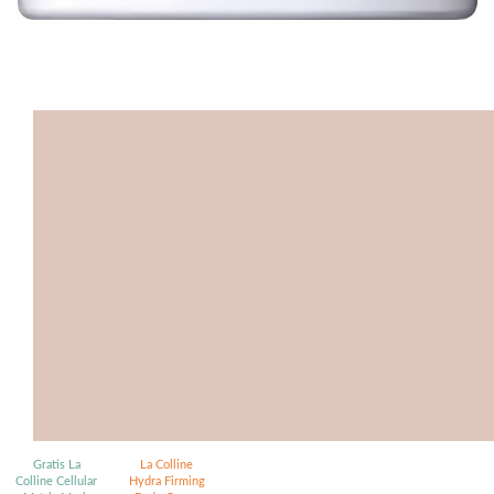
€ 195,-
Gratis La
La Colline
Colline Cellular
Hydra Firming