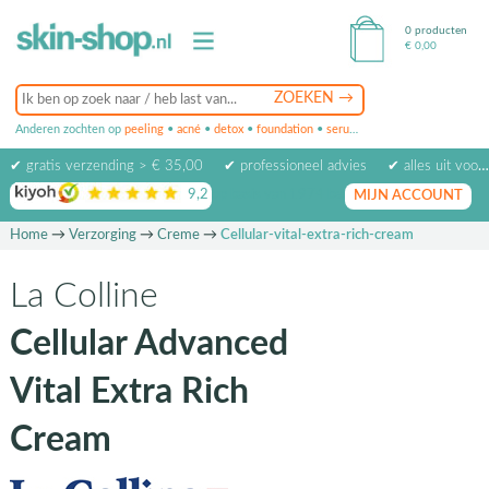
0 producten
€
0,00
Anderen zochten op
peeling
•
acné
•
detox
•
foundation
•
serum
•
oogcrème
•
masker
✔ gratis verzending > € 35,00
✔ professioneel advies
✔ alles uit voorraad leverbaar
9,2
op basis van
1974
beoordelingen
MIJN ACCOUNT
Home
→
Verzorging
→
Creme
→
Cellular-vital-extra-rich-cream
La Colline
Cellular Advanced
Vital Extra Rich
Cream