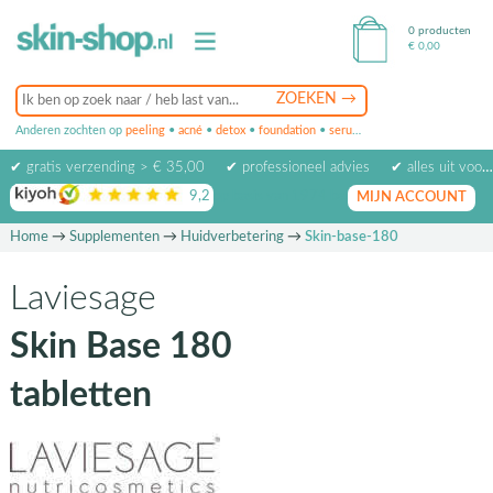
0 producten
€
0,00
Anderen zochten op
peeling
•
acné
•
detox
•
foundation
•
serum
•
oogcrème
•
masker
✔ gratis verzending > € 35,00
✔ professioneel advies
✔ alles uit voorraad leverbaar
9,2
op basis van
1974
beoordelingen
MIJN ACCOUNT
Home
→
Supplementen
→
Huidverbetering
→
Skin-base-180
Laviesage
Skin Base 180
tabletten