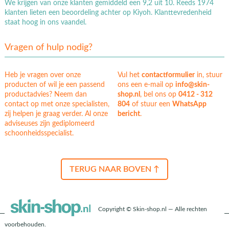
We krijgen van onze klanten gemiddeld een 9,2 uit 10. Reeds 1974
klanten lieten een beoordeling achter op Kiyoh. Klanttevredenheid
staat hoog in ons vaandel.
Vragen of hulp nodig?
Heb je vragen over onze
Vul het
contactformulier
in, stuur
producten of wil je een passend
ons een e-mail op
info@skin-
productadvies? Neem dan
shop.nl
, bel ons op
0412 - 312
contact op met onze specialisten,
804
of stuur een
WhatsApp
zij helpen je graag verder. Al onze
bericht
.
adviseuses zijn gediplomeerd
schoonheidsspecialist.
TERUG NAAR BOVEN ↑
Copyright © Skin-shop.nl — Alle rechten
voorbehouden.