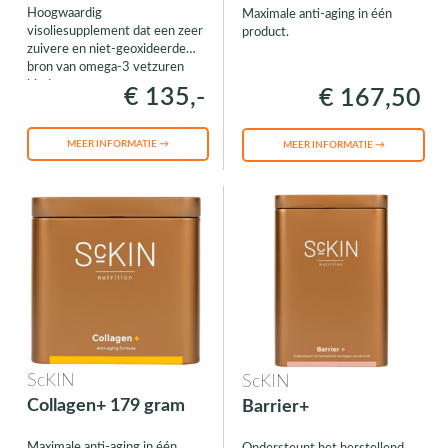
Hoogwaardig
Maximale anti-aging in één
visoliesupplement dat een zeer
product.
zuivere en niet-geoxideerde
bron van omega-3 vetzuren
biedt.
€ 135,-
€ 167,50
MEER INFORMATIE →
MEER INFORMATIE →
ScKIN
ScKIN
Collagen+ 179 gram
Barrier+
Maximale anti-aging in één