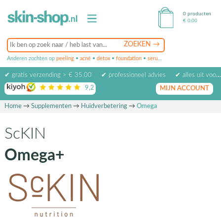
0 producten
€
0,00
Anderen zochten op
peeling
•
acné
•
detox
•
foundation
•
serum
•
oogcrème
•
masker
✔ gratis verzending > € 35,00
✔ professioneel advies
✔ alles uit voorraad leverbaar
9,2
op basis van
1974
beoordelingen
MIJN ACCOUNT
Home
→
Supplementen
→
Huidverbetering
→
Omega
ScKIN
Omega+