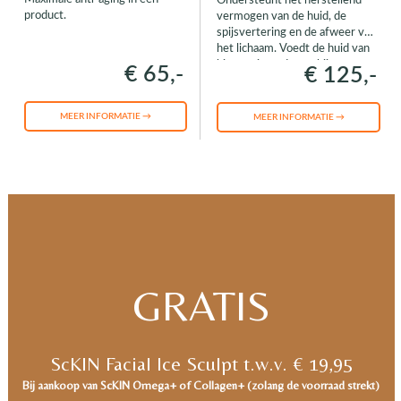
Ondersteunt het herstellend
product.
vermogen van de huid, de
spijsvertering en de afweer van
het lichaam. Voedt de huid van
binnenuit en draagt bij tot een
€ 65,-
€ 125,-
normale hormoonhuishouding.
MEER INFORMATIE →
MEER INFORMATIE →
GRATIS
ScKIN Facial Ice Sculpt t.w.v. € 19,95
Bij aankoop van ScKIN Omega+ of Collagen+ (zolang de voorraad strekt)