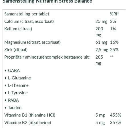
Samenstelling Nutramin Stress Balance
Samenstelling per tablet
%RI*
Calcium (citraat, ascorbaat)
25 mg
3%
Kalium (citraat)
200
1%
mg
Magnesium (citraat, ascorbaat)
61 mg
16%
Zink (citraat)
2,5 mg
25%
Propriëtair aminozurencomplex bestaande uit:
205
**
mg
• GABA
• L-Glutamine
• L-Theanine
• L-Tyrosine
• PABA
• Taurine
Vitamine B1 (thiamine HCl)
5 mg
455%
Vitamine B2 (riboflavine)
5 mg
357%