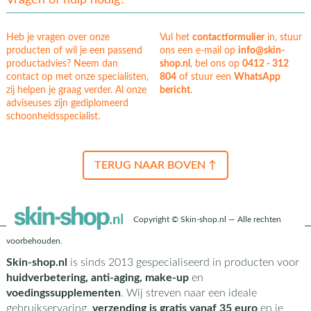
Vragen of hulp nodig?
Heb je vragen over onze
Vul het
contactformulier
in, stuur
producten of wil je een passend
ons een e-mail op
info@skin-
productadvies? Neem dan
shop.nl
, bel ons op
0412 - 312
contact op met onze specialisten,
804
of stuur een
WhatsApp
zij helpen je graag verder. Al onze
bericht
.
adviseuses zijn gediplomeerd
schoonheidsspecialist.
TERUG NAAR BOVEN ↑
Copyright © Skin-shop.nl — Alle rechten
voorbehouden.
Skin-shop.nl
is sinds 2013 gespecialiseerd in producten voor
huidverbetering, anti-aging, make-up
en
voedingssupplementen
. Wij streven naar een ideale
gebruikservaring,
verzending is gratis vanaf 35 euro
en je