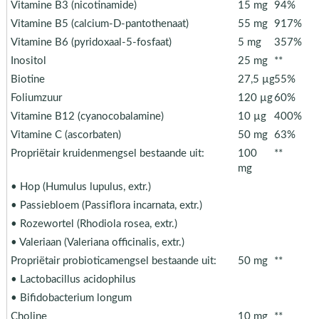
Vitamine B3 (nicotinamide)
15 mg
94%
Vitamine B5 (calcium-D-pantothenaat)
55 mg
917%
Vitamine B6 (pyridoxaal-5-fosfaat)
5 mg
357%
Inositol
25 mg
**
Biotine
27,5 µg
55%
Foliumzuur
120 µg
60%
Vitamine B12 (cyanocobalamine)
10 µg
400%
Vitamine C (ascorbaten)
50 mg
63%
Propriëtair kruidenmengsel bestaande uit:
100
**
mg
• Hop (Humulus lupulus, extr.)
• Passiebloem (Passiflora incarnata, extr.)
• Rozewortel (Rhodiola rosea, extr.)
• Valeriaan (Valeriana officinalis, extr.)
Propriëtair probioticamengsel bestaande uit:
50 mg
**
• Lactobacillus acidophilus
• Bifidobacterium longum
Choline
10 mg
**