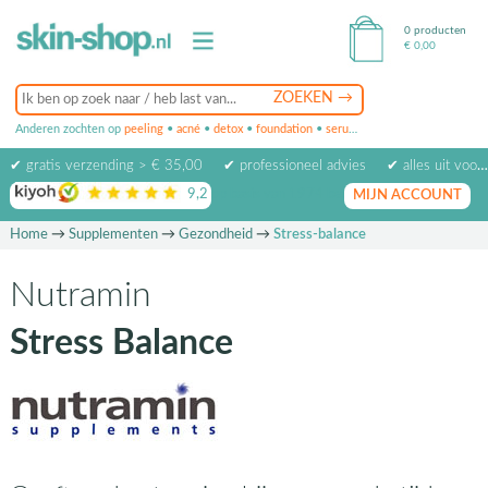
0 producten
€
0,00
Anderen zochten op
peeling
•
acné
•
detox
•
foundation
•
serum
•
oogcrème
•
masker
✔ gratis verzending > € 35,00
✔ professioneel advies
✔ alles uit voorraad leverbaar
9,2
op basis van
1974
beoordelingen
MIJN ACCOUNT
Home
→
Supplementen
→
Gezondheid
→
Stress-balance
Nutramin
Stress Balance