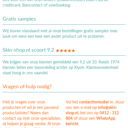
kies voor één van onze andere betaalmethodes zoals PayPal,
creditcard, Bancontact of overboeking.
Gratis samples
Wij sturen standaard met al onze bestellingen gratis samples mee.
Leuk om eens een keer een ander product uit te proberen.
Skin-shop.nl scoort 9,2
We krijgen van onze klanten gemiddeld een 9,2 uit 10. Reeds 1974
klanten lieten een beoordeling achter op Kiyoh. Klanttevredenheid
staat hoog in ons vaandel.
Vragen of hulp nodig?
Heb je vragen over onze
Vul het
contactformulier
in, stuur
producten of wil je een passend
ons een e-mail op
info@skin-
productadvies? Neem dan
shop.nl
, bel ons op
0412 - 312
contact op met onze specialisten,
804
of stuur een
WhatsApp
zij helpen je graag verder. Al onze
bericht
.