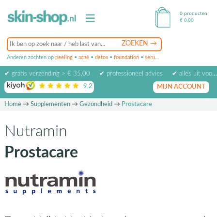
0 producten
€
0,00
Anderen zochten op
peeling
•
acné
•
detox
•
foundation
•
serum
•
oogcrème
•
masker
✔ gratis verzending > € 35,00
✔ professioneel advies
✔ alles uit voorraad leverbaar
9,2
op basis van
1974
beoordelingen
MIJN ACCOUNT
Home
→
Supplementen
→
Gezondheid
→
Prostacare
Nutramin
Prostacare