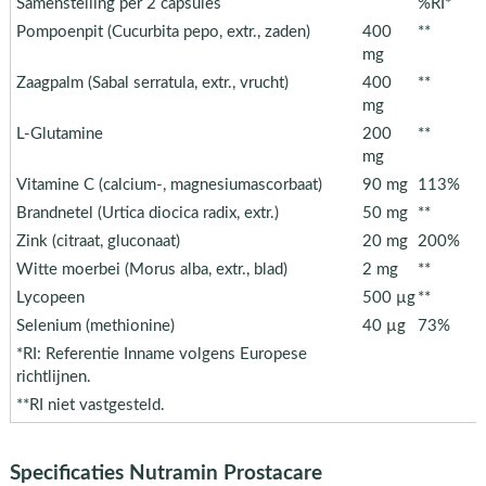
Samenstelling per 2 capsules
%RI*
Pompoenpit (Cucurbita pepo, extr., zaden)
400
**
mg
Zaagpalm (Sabal serratula, extr., vrucht)
400
**
mg
L-Glutamine
200
**
mg
Vitamine C (calcium-, magnesiumascorbaat)
90 mg
113%
Brandnetel (Urtica diocica radix, extr.)
50 mg
**
Zink (citraat, gluconaat)
20 mg
200%
Witte moerbei (Morus alba, extr., blad)
2 mg
**
Lycopeen
500 µg
**
Selenium (methionine)
40 µg
73%
*RI: Referentie Inname volgens Europese
richtlijnen.
**RI niet vastgesteld.
Specificaties Nutramin Prostacare