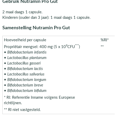
Gebruik Nutramin Pro Gut
2 maal daags 1 capsule.
Kinderen (ouder dan 3 jaar): 1 maal daags 1 capsule.
Samenstelling Nutramin Pro Gut
Hoeveelheid per capsule
%RI*
9
***
Propriëtair mengsel: 400 mg (5 x 10
CFU
)
**
•
Bifidobacterium infantis
• Lactobacillus plantarum
• Lactobacillus gasseri
•
Bifidobacterium lactis
• Lactobacillus salivarius
• Bifidobacterium longum
•
Bifidobacterium breve
•
Bifidobacterium bifidum
* RI: Referentie Inname volgens Europese
richtlijnen.
** RI niet vastgesteld.