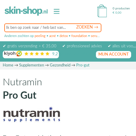
0 producten
€
0,00
Anderen zochten op
peeling
•
acné
•
detox
•
foundation
•
serum
•
oogcrème
•
masker
✔ gratis verzending > € 35,00
✔ professioneel advies
✔ alles uit voorraad leverbaar
9,2
op basis van
1974
beoordelingen
MIJN ACCOUNT
Home
→
Supplementen
→
Gezondheid
→
Pro-gut
Nutramin
Pro Gut