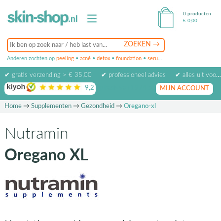
0 producten
€
0,00
Anderen zochten op
peeling
•
acné
•
detox
•
foundation
•
serum
•
oogcrème
•
masker
✔ gratis verzending > € 35,00
✔ professioneel advies
✔ alles uit voorraad leverbaar
9,2
op basis van
1974
beoordelingen
MIJN ACCOUNT
Home
→
Supplementen
→
Gezondheid
→
Oregano-xl
Nutramin
Oregano XL