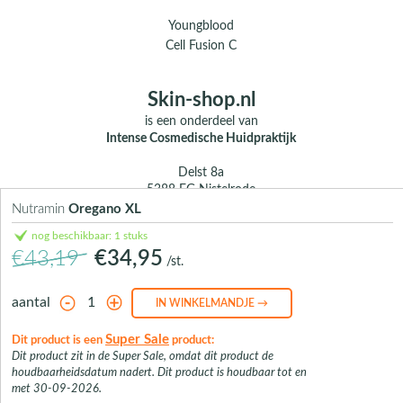
Youngblood
Cell Fusion C
Skin-shop.nl
is een onderdeel van
Intense Cosmedische Huidpraktijk
Delst 8a
5388 EG Nistelrode
Nutramin
Oregano XL
E.
info@skin-shop.nl
nog beschikbaar: 1 stuks
T.
0412 - 312 804
€43,19
€34,95
M.
06 104 33 489 (WhatsApp)
/st.
Over ons
aantal
Contact
Super Sale
Dit product is een
product:
Dit product zit in de Super Sale, omdat dit product de
houdbaarheidsdatum nadert. Dit product is houdbaar tot en
met 30-09-2026.