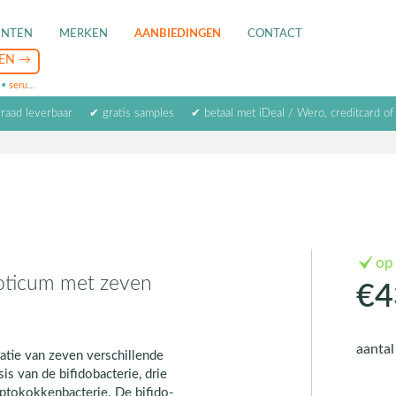
ENTEN
MERKEN
AANBIEDINGEN
CONTACT
•
serum
•
oogcrème
•
masker
rraad leverbaar
✔ gratis samples
✔ betaal met iDeal / Wero, creditcard of
op
ioticum met zeven
€4
aanta
atie van zeven verschillende
s van de bifidobacterie, drie
eptokokkenbacterie. De bifido-