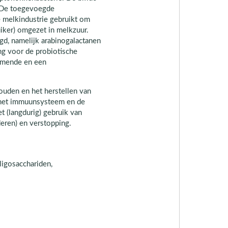
. De toegevoegde
e melkindustrie gebruikt om
uiker) omgezet in melkzuur.
gd, namelijk arabinogalactanen
ng voor de probiotische
mmende en een
houden en het herstellen van
 het immuunsysteem en de
et (langdurig) gebruik van
nderen) en verstopping.
oligosacchariden,