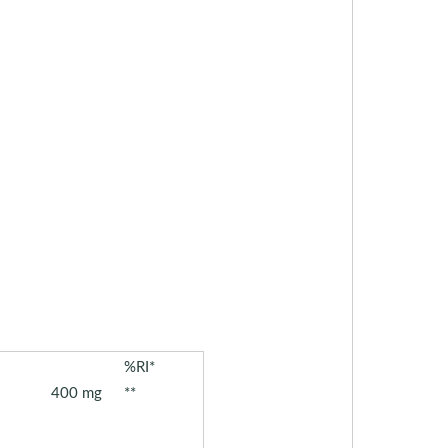
%RI*
400 mg
**