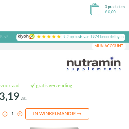
0 producten
€
0,00
 PayPal
9,2
op basis van
1974
beoordelingen
MIJN ACCOUNT
 voorraad
gratis verzending
3,19
/st.
l