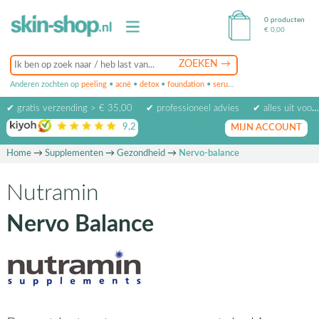
0 producten
€
0,00
Anderen zochten op
peeling
•
acné
•
detox
•
foundation
•
serum
•
oogcrème
•
masker
✔ gratis verzending > € 35,00
✔ professioneel advies
✔ alles uit voorraad leverbaar
9,2
op basis van
1974
beoordelingen
MIJN ACCOUNT
Home
→
Supplementen
→
Gezondheid
→
Nervo-balance
Nutramin
Nervo Balance