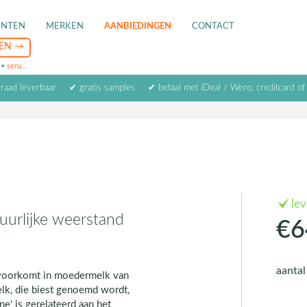
ENTEN
MERKEN
AANBIEDINGEN
CONTACT
•
serum
•
oogcrème
•
masker
rraad leverbaar
✔ gratis samples
✔ betaal met iDeal / Wero, creditcard of
le
uurlijke weerstand
€6
aanta
k voorkomt in moedermelk van
lk, die biest genoemd wordt,
ine' is gerelateerd aan het