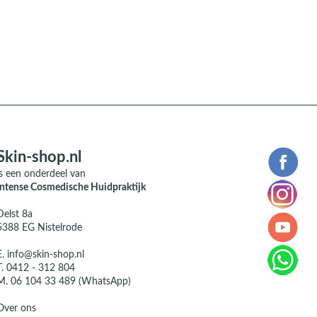
Skin-shop.nl
is een onderdeel van
Intense Cosmedische Huidpraktijk
Delst 8a
5388 EG Nistelrode
E.
info@skin-shop.nl
T.
0412 - 312 804
M.
06 104 33 489 (WhatsApp)
Over ons