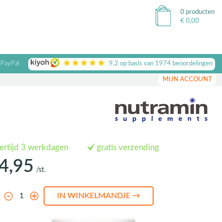
0 producten
€
0,00
 PayPal
9,2
op basis van
1974
beoordelingen
MIJN ACCOUNT
vertijd 3 werkdagen
gratis verzending
4,95
/st.
l