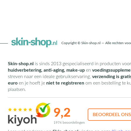
Copyright © Skin-shop.nl — Alle rechten vo
Skin-shop.nl
is sinds 2013 gespecialiseerd in producten voo
huidverbetering, anti-aging, make-up
en
voedingssuppleme
streven naar een ideale gebruikservaring,
verzending is grati
euro
en je hoeft je
niet te registreren
om een bestelling te 
plaatsen.
9,2
BEOORDEEL ONS
1974 beoordelingen