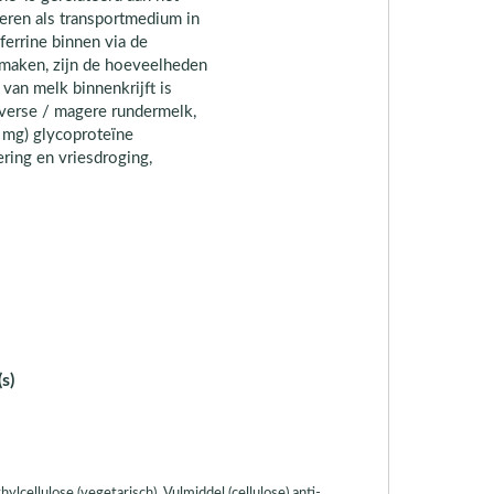
geren als transportmedium in
ferrine binnen via de
nmaken, zijn de hoeveelheden
van melk binnenkrijft is
verse / magere rundermelk,
 mg) glycoproteïne
ering en vriesdroging,
s)
ylcellulose (vegetarisch). Vulmiddel (cellulose) anti-