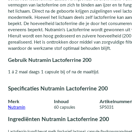
vermogen van lactoferrine om zich te binden aan ijzer en te fun
het lichaam. Direct na de geboorte krijgen zuigelingen veel lacto
moedermelk. Hoewel het lichaam deels zelf lactoferrine kan aa
bepekt. De hoeveelheid lactoferrine die je door het consumeren 
eveneens beperkt. Nutramin's Lactoferrine wordt gewonnen uit 
Hieruit wordt een hoog gedoseerd en zuivere hoeveelheid (200
gerealiseerd. Het is onttrokken door middel van zorgvuldige filt
waardoor de werkzame stof optimaal behouden blijft.
Gebruik Nutramin Lactoferrine 200
1 á 2 maal daags 1 capsule bij of na de maaltijd.
Specificaties Nutramin Lactoferrine 200
Merk
Inhoud
Artikelnummer(
Nutramin
60 capsules
SP5031
Ingrediënten Nutramin Lactoferrine 200
Lactoferrin (rund) bevat melk (inclusief lactose), capsule (hydroxypropylmeth