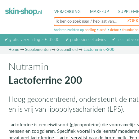
VERZORGING
MAKE-UP
SUPPLEM
Anderen zochten op
peeling
•
acné
•
detox
•
foundation
✔ gratis verzending > € 35,00
✔ professioneel advies
✔ alles uit voo
Home
→
Supplementen
→
Gezondheid
→
Lactoferrine-200
Nutramin
Lactoferrine 200
Hoog geconcentreerd, ondersteunt de nat
en is vrij van lipopolysachariden (LPS).
Lactoferrine is een eiwitsoort (glycoproteïne) die voornamelij
mensen en zoogdieren. Specifiek vooral in de 'eerste' moederme
bevat veel lactoferrine. 'Lacto', verwijst naar de bron: melk. 'Ferr