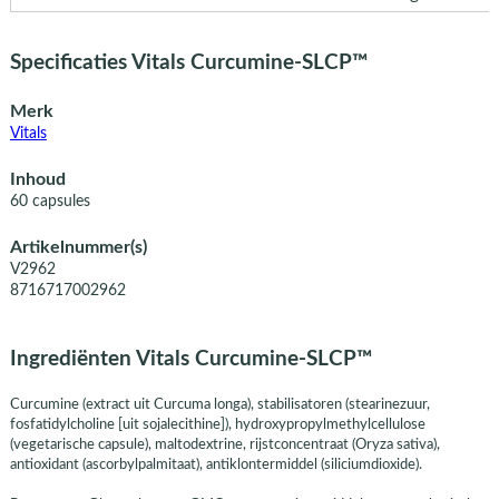
Specificaties Vitals Curcumine-SLCP™
Merk
Vitals
Inhoud
60 capsules
Artikelnummer(s)
V2962
8716717002962
Ingrediënten Vitals Curcumine-SLCP™
Curcumine (extract uit Curcuma longa), stabilisatoren (stearinezuur,
fosfatidylcholine [uit sojalecithine]), hydroxypropylmethylcellulose
(vegetarische capsule), maltodextrine, rijstconcentraat (Oryza sativa),
antioxidant (ascorbylpalmitaat), antiklontermiddel (siliciumdioxide).