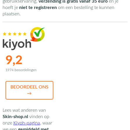
gebruikservaring,
verzending is gratis vanaf 35 euro
en je
hoeft je
niet te registreren
om een bestelling te kunnen
plaatsen.
9,2
1974 beoordelingen
BEOORDEEL ONS
→
Lees wat anderen van
Skin-shop.nl
vinden op
onze
Kiyoh-pagina
,
waar
we een
gemiddeld met