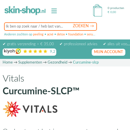
0 producten
€
0,00
Anderen zochten op
peeling
•
acné
•
detox
•
foundation
•
serum
•
oogcrème
•
masker
✔ gratis verzending > € 35,00
✔ professioneel advies
✔ alles uit voorraad leverbaar
9,2
op basis van
1974
beoordelingen
MIJN ACCOUNT
Home
→
Supplementen
→
Gezondheid
→
Curcumine-slcp
Vitals
Curcumine-SLCP™