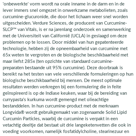
'onbewerkte' vorm wordt na orale inname in de darm en in de
lever immers snel omgezet in onwerkzame metabolieten, zoals
curcumine-glucuronide, die door het lichaam weer snel worden
uitgescheiden. Verdure Sciences, de producent van Curcumine-
SLCP™ van Vitals, is er na jarenlang onderzoek en samenwerking
met de Universiteit van Californië (UCLA) in geslaagd om deze
problemen op te lossen. Door middel van hun gepatenteerde
technologie, hebben zij de opneembaarheid van curcumine met
65x weten te vergroten en de biologische beschikbaarheid met
maar liefst 285x (ten opzichte van standaard curcumine-
preparaten bestaande uit 95% curcumine). Deze doorbraak is
bereikt na het testen van vele verschillende formuleringen op hun
biologische beschikbaarheid bij mensen. De meest optimale
resultaten werden verkregen bij een formulering die in feite
geïnspireerd is op de Indiase keuken, waar bij de bereiding van
currypasta's kurkuma wordt gemengd met olieachtige
bestanddelen. In hun curcumine-product met de merknaam
Longvida® wordt gebruikgemaakt van zogenaamde Solid Lipid
Curcumin Particles, waarbij de curcumine is verpakt in een
vetachtig deeltje dat bestaat uit drie langeketenvetten die ook in
voeding voorkomen, namelijk fosfatidylcholine, stearinezuur en