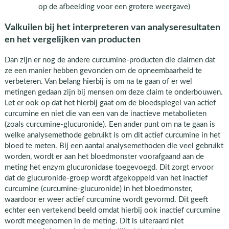
op de afbeelding voor een grotere weergave)
Valkuilen bij het interpreteren van analyseresultaten
en het vergelijken van producten
Dan zijn er nog de andere curcumine-producten die claimen dat
ze een manier hebben gevonden om de opneembaarheid te
verbeteren. Van belang hierbij is om na te gaan of er wel
metingen gedaan zijn bij mensen om deze claim te onderbouwen.
Let er ook op dat het hierbij gaat om de bloedspiegel van actief
curcumine en niet die van een van de inactieve metabolieten
(zoals curcumine-glucuronide). Een ander punt om na te gaan is
welke analysemethode gebruikt is om dit actief curcumine in het
bloed te meten. Bij een aantal analysemethoden die veel gebruikt
worden, wordt er aan het bloedmonster voorafgaand aan de
meting het enzym glucuronidase toegevoegd. Dit zorgt ervoor
dat de glucuronide-groep wordt afgekoppeld van het inactief
curcumine (curcumine-glucuronide) in het bloedmonster,
waardoor er weer actief curcumine wordt gevormd. Dit geeft
echter een vertekend beeld omdat hierbij ook inactief curcumine
wordt meegenomen in de meting. Dit is uiteraard niet