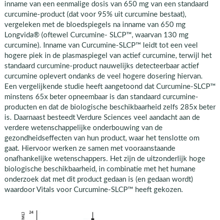
inname van een eenmalige dosis van 650 mg van een standaard
curcumine-product (dat voor 95% uit curcumine bestaat),
vergeleken met de bloedspiegels na inname van 650 mg
Longvida® (oftewel Curcumine- SLCP™, waarvan 130 mg
curcumine). Inname van Curcumine-SLCP™ leidt tot een veel
hogere piek in de plasmaspiegel van actief curcumine, terwijl het
standaard curcumine-product nauwelijks detecteerbaar actief
curcumine oplevert ondanks de veel hogere dosering hiervan.
Een vergelijkende studie heeft aangetoond dat Curcumine-SLCP™
minstens 65x beter opneembaar is dan standaard curcumine-
producten en dat de biologische beschikbaarheid zelfs 285x beter
is. Daarnaast besteedt Verdure Sciences veel aandacht aan de
verdere wetenschappelijke onderbouwing van de
gezondheidseffecten van hun product, waar het tenslotte om
gaat. Hiervoor werken ze samen met vooraanstaande
onafhankelijke wetenschappers. Het zijn de uitzonderlijk hoge
biologische beschikbaarheid, in combinatie met het humane
onderzoek dat met dit product gedaan is (en gedaan wordt)
waardoor Vitals voor Curcumine-SLCP™ heeft gekozen.