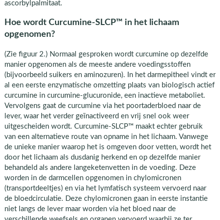
ascorbylpalmitaat.
Hoe wordt Curcumine-SLCP™ in het lichaam
opgenomen?
(Zie figuur 2.) Normaal gesproken wordt curcumine op dezelfde
manier opgenomen als de meeste andere voedingsstoffen
(bijvoorbeeld suikers en aminozuren). In het darmepitheel vindt er
al een eerste enzymatische omzetting plaats van biologisch actief
curcumine in curcumine-glucuronide, een inactieve metaboliet.
Vervolgens gaat de curcumine via het poortaderbloed naar de
lever, waar het verder geïnactiveerd en vrij snel ook weer
uitgescheiden wordt. Curcumine-SLCP™ maakt echter gebruik
van een alternatieve route van opname in het lichaam. Vanwege
de unieke manier waarop het is omgeven door vetten, wordt het
door het lichaam als dusdanig herkend en op dezelfde manier
behandeld als andere langeketenvetten in de voeding. Deze
worden in de darmcellen opgenomen in chylomicronen
(transportdeeltjes) en via het lymfatisch systeem vervoerd naar
de bloedcirculatie. Deze chylomicronen gaan in eerste instantie
niet langs de lever maar worden via het bloed naar de
verschillende weefsels en organen vervoerd waarbij ze ter