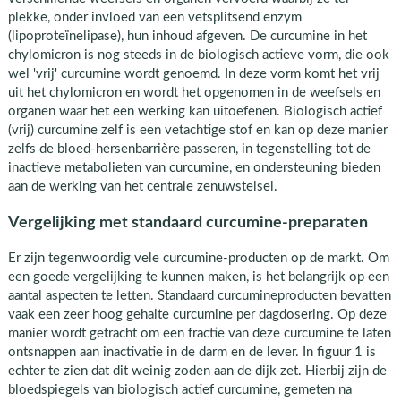
plekke, onder invloed van een vetsplitsend enzym
(lipoproteïnelipase), hun inhoud afgeven. De curcumine in het
chylomicron is nog steeds in de biologisch actieve vorm, die ook
wel 'vrij' curcumine wordt genoemd. In deze vorm komt het vrij
uit het chylomicron en wordt het opgenomen in de weefsels en
organen waar het een werking kan uitoefenen. Biologisch actief
(vrij) curcumine zelf is een vetachtige stof en kan op deze manier
zelfs de bloed-hersenbarrière passeren, in tegenstelling tot de
inactieve metabolieten van curcumine, en ondersteuning bieden
aan de werking van het centrale zenuwstelsel.
Vergelijking met standaard curcumine-preparaten
Er zijn tegenwoordig vele curcumine-producten op de markt. Om
een goede vergelijking te kunnen maken, is het belangrijk op een
aantal aspecten te letten. Standaard curcumineproducten bevatten
vaak een zeer hoog gehalte curcumine per dagdosering. Op deze
manier wordt getracht om een fractie van deze curcumine te laten
ontsnappen aan inactivatie in de darm en de lever. In figuur 1 is
echter te zien dat dit weinig zoden aan de dijk zet. Hierbij zijn de
bloedspiegels van biologisch actief curcumine, gemeten na