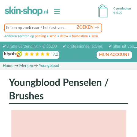
0 producten
€
0,00
Anderen zochten op
peeling
•
acné
•
detox
•
foundation
•
serum
•
oogcrème
•
masker
✔ gratis verzending > € 35,00
✔ professioneel advies
✔ alles uit voorraad leverbaar
9,2
op basis van
1974
beoordelingen
MIJN ACCOUNT
Home
→
Merken
→
Youngblood
Youngblood Penselen /
Brushes