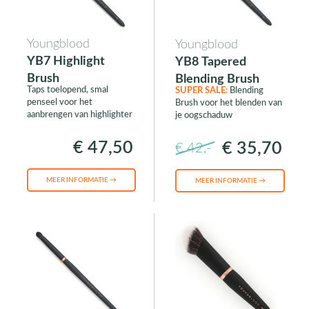
Youngblood
Youngblood
YB7 Highlight
YB8 Tapered
Brush
Blending Brush
Taps toelopend, smal
SUPER SALE:
Blending
penseel voor het
Brush voor het blenden van
aanbrengen van highlighter
je oogschaduw
€ 47,50
€ 35,70
€ 42,-
MEER INFORMATIE →
MEER INFORMATIE →