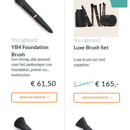
Youngblood
Youngblood
YB4 Foundation
Luxe Brush Set
Brush
Een stevig, plat penseel
Luxe brush set met
voor het aanbrengen van
organizer.
foundation, primer en
moisturizer
€ 61,50
€ 165,-
€ 245,-
MEER INFORMATIE →
MEER INFORMATIE →