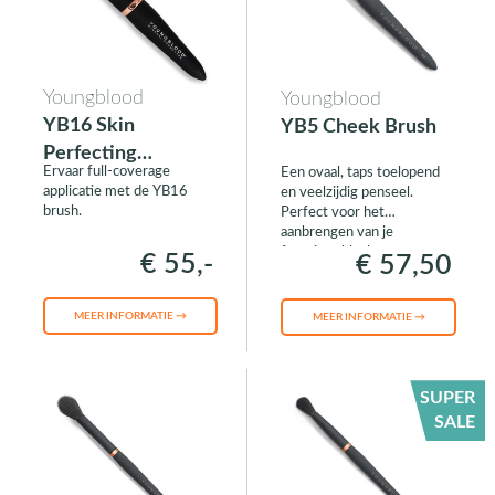
Youngblood
Youngblood
YB16 Skin
YB5 Cheek Brush
Perfecting
Ervaar full-coverage
Een ovaal, taps toelopend
Foundation Brush
applicatie met de YB16
en veelzijdig penseel.
brush.
Perfect voor het
aanbrengen van je
favoriete blush
€ 55,-
€ 57,50
MEER INFORMATIE →
MEER INFORMATIE →
SUPER
SALE