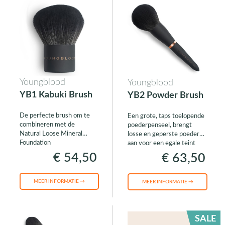
Youngblood
Youngblood
YB1 Kabuki Brush
YB2 Powder Brush
De perfecte brush om te
Een grote, taps toelopende
combineren met de
poederpenseel, brengt
Natural Loose Mineral
losse en geperste poeders
Foundation
aan voor een egale teint
€ 54,50
€ 63,50
MEER INFORMATIE →
MEER INFORMATIE →
SALE