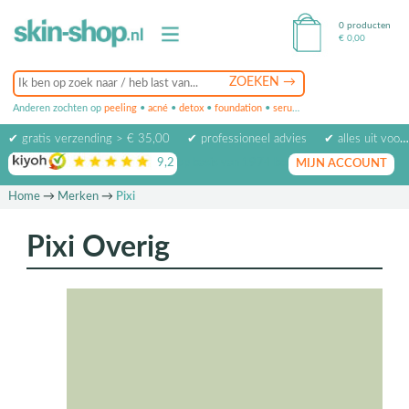
0 producten
€
0,00
Anderen zochten op
peeling
•
acné
•
detox
•
foundation
•
serum
•
oogcrème
•
masker
✔ gratis verzending > € 35,00
✔ professioneel advies
✔ alles uit voorraad leverbaar
9,2
op basis van
1974
beoordelingen
MIJN ACCOUNT
Home
→
Merken
→
Pixi
Pixi Overig