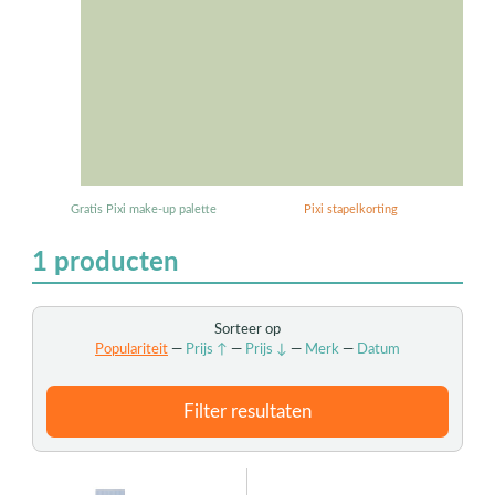
Gratis Pixi make-up palette
Pixi stapelkorting
1
producten
Sorteer op
Populariteit
—
Prijs ↑
—
Prijs ↓
—
Merk
—
Datum
Filter resultaten