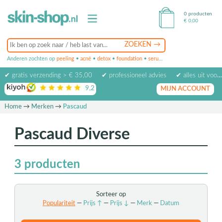
0 producten
€
0,00
Anderen zochten op
peeling
•
acné
•
detox
•
foundation
•
serum
•
oogcrème
•
masker
✔ gratis verzending > € 35,00
✔ professioneel advies
✔ alles uit voorraad leverbaar
9,2
op basis van
1974
beoordelingen
MIJN ACCOUNT
Home
→
Merken
→
Pascaud
Pascaud Diverse
3
producten
Sorteer op
Populariteit
—
Prijs ↑
—
Prijs ↓
—
Merk
—
Datum