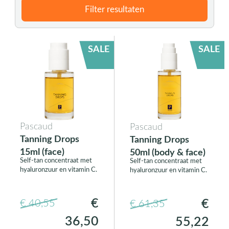
Filter resultaten
SALE
SALE
Pascaud
Pascaud
Tanning Drops
Tanning Drops
15ml (face)
50ml (body & face)
Self-tan concentraat met
Self-tan concentraat met
hyaluronzuur en vitamin C.
hyaluronzuur en vitamin C.
€
€
€ 40,55
€ 61,35
36,50
55,22