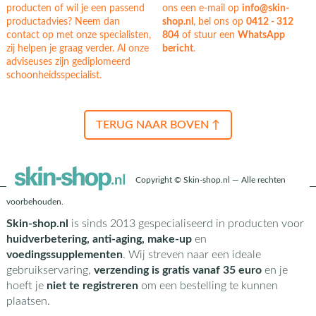
producten of wil je een passend
ons een e-mail op
info@skin-
productadvies? Neem dan
shop.nl
, bel ons op
0412 - 312
contact op met onze specialisten,
804
of stuur een
WhatsApp
zij helpen je graag verder. Al onze
bericht
.
adviseuses zijn gediplomeerd
schoonheidsspecialist.
TERUG NAAR BOVEN ↑
Copyright © Skin-shop.nl — Alle rechten
voorbehouden.
Skin-shop.nl
is sinds 2013 gespecialiseerd in producten voor
huidverbetering, anti-aging, make-up
en
voedingssupplementen
. Wij streven naar een ideale
gebruikservaring,
verzending is gratis vanaf 35 euro
en je
hoeft je
niet te registreren
om een bestelling te kunnen
plaatsen.