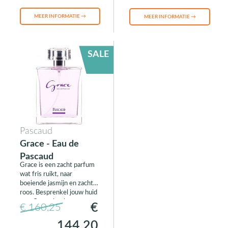
MEER INFORMATIE →
MEER INFORMATIE →
SALE
Pascaud
Grace - Eau de
Pascaud
Grace is een zacht parfum
wat fris ruikt, naar
boeiende jasmijn en zachte
roos. Besprenkel jouw huid
met fluweelzachte regen.
€
€ 160,25
144,20