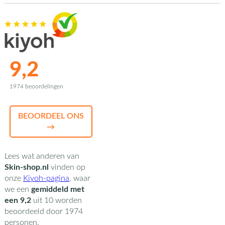
9,2
1974 beoordelingen
BEOORDEEL ONS
→
Lees wat anderen van
Skin-shop.nl
vinden op
onze
Kiyoh-pagina
,
waar
we een
gemiddeld met
een
9,2
uit
10
worden
beoordeeld door
1974
personen.