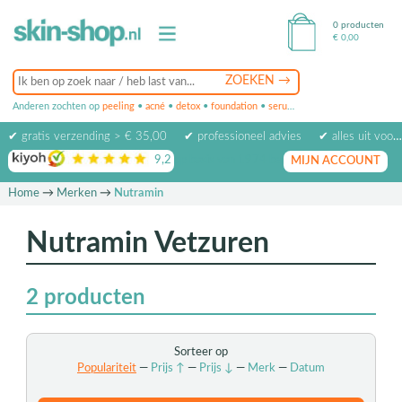
0 producten
€
0,00
Anderen zochten op
peeling
•
acné
•
detox
•
foundation
•
serum
•
oogcrème
•
masker
✔ gratis verzending > € 35,00
✔ professioneel advies
✔ alles uit voorraad leverbaar
9,2
op basis van
1974
beoordelingen
MIJN ACCOUNT
Home
→
Merken
→
Nutramin
Nutramin Vetzuren
2
producten
Sorteer op
Populariteit
—
Prijs ↑
—
Prijs ↓
—
Merk
—
Datum