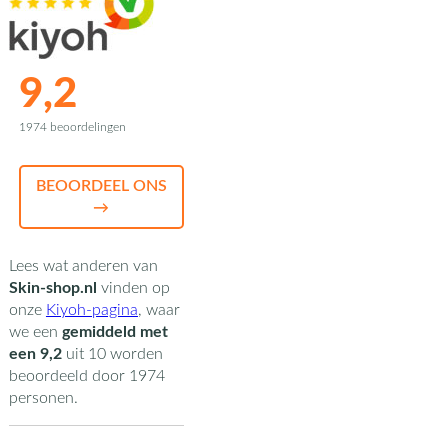
9,2
1974 beoordelingen
BEOORDEEL ONS
→
Lees wat anderen van
Skin-shop.nl
vinden op
onze
Kiyoh-pagina
,
waar
we een
gemiddeld met
een
9,2
uit
10
worden
beoordeeld door
1974
personen.