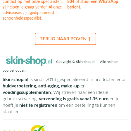
contact op met onze specialisten,
804
of stuur een
WhatsApp
zij helpen je graag verder. Al onze
bericht
.
adviseuses zijn gediplomeerd
schoonheidsspecialist.
TERUG NAAR BOVEN ↑
Copyright © Skin-shop.nl — Alle rechten
voorbehouden.
Skin-shop.nl
is sinds 2013 gespecialiseerd in producten voor
huidverbetering, anti-aging, make-up
en
voedingssupplementen
. Wij streven naar een ideale
gebruikservaring,
verzending is gratis vanaf 35 euro
en je
hoeft je
niet te registreren
om een bestelling te kunnen
plaatsen.