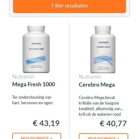
Filter resultaten
Nutramin
Nutramin
Mega Fresh 1000
Cerebro Mega
Ter ondersteuning van
Cerebro Mega bevat
hart, hersenen en ogen.
krillolie van de hoogste
kwaliteit, afkomstig van
krill uit de wateren rond
Antarctica. Het bevat naast
€ 43,19
€ 40,77
DHA en EPA ook
antioxidanten zoals
astaxanthine en
MEER INFORMATIE →
MEER INFORMATIE →