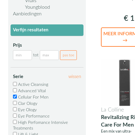
Vitals
Youngblood
Aanbiedingen
€ 1
Verfijn resultaten
MEER INFOR
→
Prijs
tot
Serie
wissen
Active Cleansing
Advanced Vital
Cellular For Men
Clar Ology
La Colline
Eye Ology
Eye Performance
Revitalizing R
High Perfomance Intensive
Care For Men
Treatments
Een mix van ultra-
Lift & Light