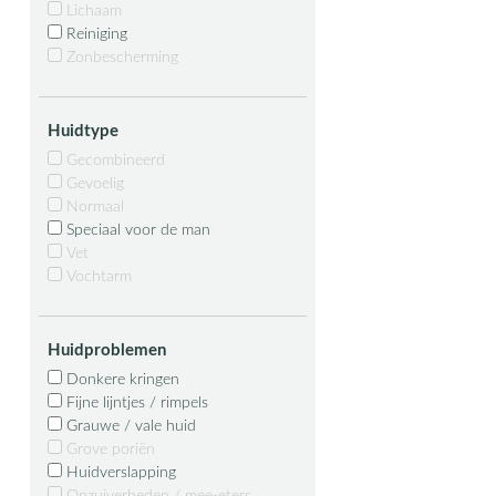
Lichaam
Reiniging
Zonbescherming
Huidtype
Gecombineerd
Gevoelig
Normaal
Speciaal voor de man
Vet
Vochtarm
Huidproblemen
Donkere kringen
Fijne lijntjes / rimpels
Grauwe / vale huid
Grove poriën
Huidverslapping