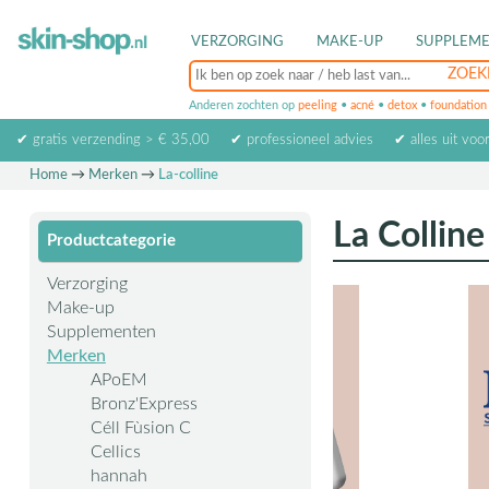
VERZORGING
MAKE-UP
SUPPLEM
Anderen zochten op
peeling
•
acné
•
detox
•
foundation
✔ gratis verzending > € 35,00
✔ professioneel advies
✔ alles uit voo
Home
→
Merken
→
La-colline
La Colline
Productcategorie
Verzorging
Make-up
Supplementen
Merken
APoEM
Bronz'Express
Céll Fùsion C
Cellics
hannah