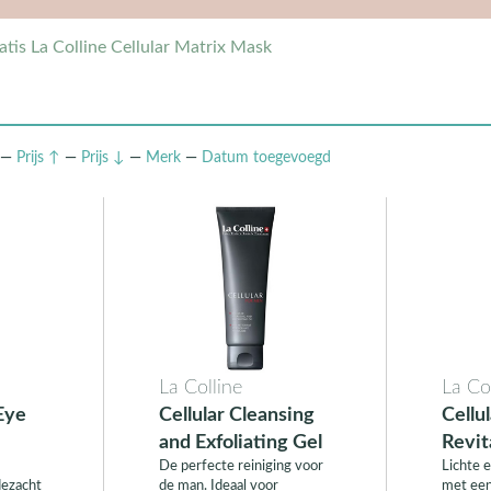
atis La Colline Cellular Matrix Mask
—
Prijs ↑
—
Prijs ↓
—
Merk
—
Datum
toegevoegd
La Colline
La Co
 Eye
Cellular Cleansing
Cellu
and Exfoliating Gel
Revit
De perfecte reiniging voor
Lichte 
dezacht
de man. Ideaal voor
met een