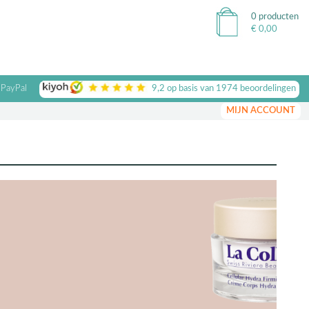
0 producten
€
0,00
 PayPal
9,2
op basis van
1974
beoordelingen
MIJN ACCOUNT
Body Cream
 195,-