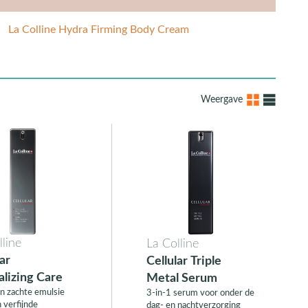
La Colline Hydra Firming Body Cream
Weergave
lline
La Colline
lar
Cellular Triple
alizing Care
Metal Serum
en zachte emulsie
3-in-1 serum voor onder de
 verfijnde
dag- en nachtverzorging