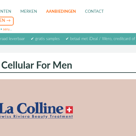
ENTEN
MERKEN
AANBIEDINGEN
CONTACT
•
serum
•
oogcrème
•
masker
rraad leverbaar
✔ gratis samples
✔ betaal met iDeal / Wero, creditcard of
 Cellular For Men
Actie
La Colline Cellular Hydra Firming 
€
van € 355,- tijdelijk voor slechts