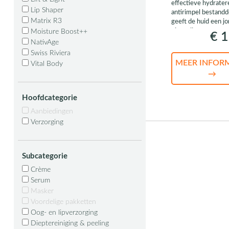
effectieve hydrate
Lip Shaper
antirimpel bestandd
Matrix R3
geeft de huid een j
uitstraling
Moisture Boost++
€ 1
NativAge
Swiss Riviera
MEER INFOR
Vital Body
→
Hoofdcategorie
Aanbiedingen
Verzorging
Subcategorie
Crème
Serum
Masker
Voordelige pakketten
Oog- en lipverzorging
Dieptereiniging & peeling