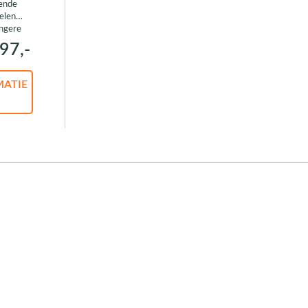
rende
elen
ongere
97,-
MATIE