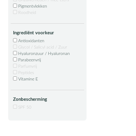
Onzuiverheden / mee-eters
Pigmentvlekken
Roodheid
Ingrediënt voorkeur
Antioxidanten
Glycol / Salicyl acid / Zuur
Hyaluronzuur / Hyaluronan
Parabeenvrij
Parfumvrij
Peptides
Vitamine E
Zonbescherming
SPF 50