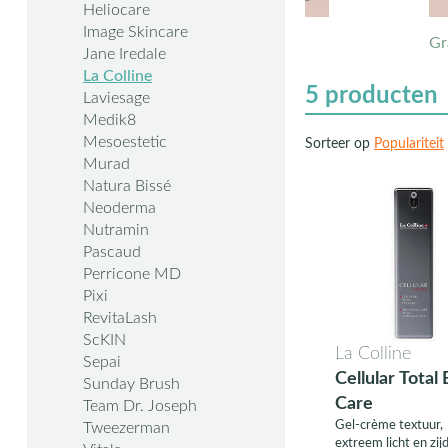
Heliocare
Image Skincare
Gr
Jane Iredale
La Colline
5
producten
Laviesage
Medik8
Mesoestetic
Sorteer op
Populariteit
Murad
Natura Bissé
Neoderma
Nutramin
Pascaud
Perricone MD
Pixi
RevitaLash
ScKIN
La Colline
Sepai
Cellular Total
Sunday Brush
Care
Team Dr. Joseph
Gel-crème textuur,
Tweezerman
extreem licht en zij