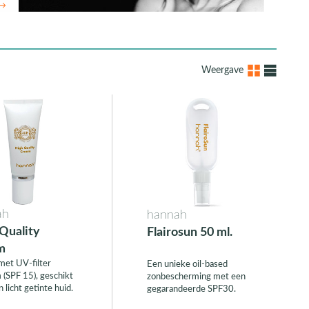
 →
Weergave
ah
hannah
Quality
Flairosun 50 ml.
m
et UV-filter
Een unieke oil-based
(SPF 15), geschikt
zonbescherming met een
 licht getinte huid.
gegarandeerde SPF30.