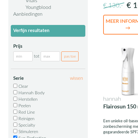
Vitals
€ 1
€ 130,-
Youngblood
Aanbiedingen
MEER INFOR
→
Verfijn resultaten
Prijs
tot
Serie
wissen
Clear
Hannah Body
hannah
Herstellen
Peelen
Flairosun 150 
Red Line
Reinigen
Een unieke oil-base
Specialty
zonbescherming me
Stimuleren
gegarandeerde SPF