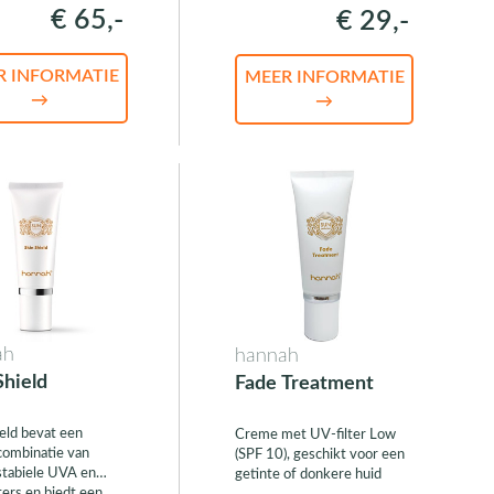
€ 65,-
€ 29,-
R INFORMATIE
MEER INFORMATIE
→
→
ah
hannah
Shield
Fade Treatment
ield bevat een
Creme met UV-filter Low
combinatie van
(SPF 10), geschikt voor een
 stabiele UVA en
getinte of donkere huid
ters en biedt een