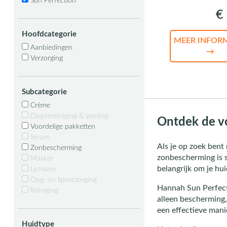
Sun Perfection
€ 
Hoofdcategorie
MEER INFOR
Aanbiedingen
→
Verzorging
Subcategorie
Crème
Dieptereiniging & peeling
Ontdek de v
Voordelige pakketten
Serum
Als je op zoek bent
Zonbescherming
zonbescherming is s
Masker
belangrijk om je hui
Lichaam
Oog- en lipverzorging
Hannah Sun Perfecti
Reiniging
alleen bescherming, 
een effectieve man
Huidtype