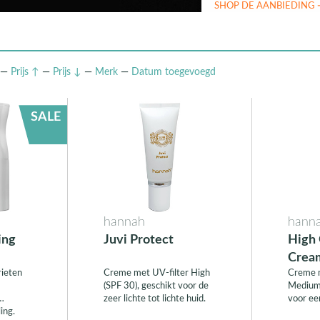
SHOP DE AANBIEDING
—
Prijs ↑
—
Prijs ↓
—
Merk
—
Datum
toegevoegd
SALE
hannah
hann
ing
Juvi Protect
High 
Crea
ieten
Creme met UV-filter High
Creme m
(SPF 30), geschikt voor de
Medium 
zeer lichte tot lichte huid.
voor een
ing.