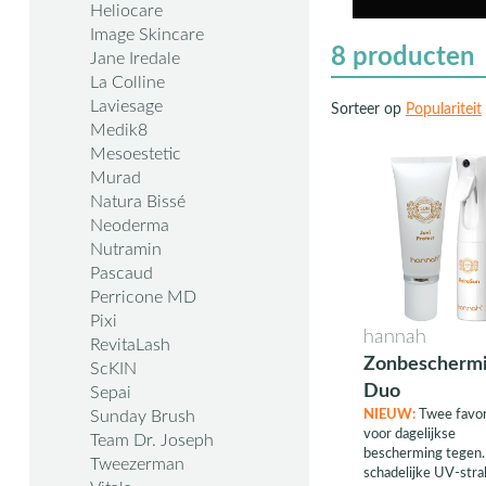
Heliocare
Image Skincare
8
producten
Jane Iredale
La Colline
Laviesage
Sorteer op
Populariteit
Medik8
Mesoestetic
Murad
Natura Bissé
Neoderma
Nutramin
Pascaud
Perricone MD
Pixi
hannah
RevitaLash
Zonbescherm
ScKIN
Duo
Sepai
Sunday Brush
NIEUW:
Twee favor
voor dagelijkse
Team Dr. Joseph
bescherming tegen
Tweezerman
schadelijke UV-stral