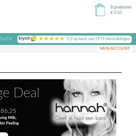
0 producten
€
0,00
 PayPal
9,2
op basis van
1974
beoordelingen
MIJN ACCOUNT
ge Deal
186,25
sing Milk,
kin Peeling