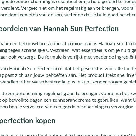
 goede zonbescherming is essentieel om je huid gezond te houde
t verdient. Vergeet niet om het regelmatig aan te brengen, voor
zorgeloos genieten van de zon, wetende dat je huid goed bescher
oordelen van Hannah Sun Perfection
t naar een betrouwbare zonbescherming, dan is Hannah Sun Perf
ing tegen schadelijke UV-stralen, wat essentieel is om je huid ge
aar ook verzorgt. De formule is verrijkt met voedende ingrediën
van Hannah Sun Perfection is dat het geschikt is voor alle huidty
 past zich aan jouw behoeften aan. Het product trekt snel in en 
Bovendien is het waterbestendig, dus je kunt zonder zorgen geni
m de zonbescherming regelmatig aan te brengen, vooral na het z
k op bewolkte dagen een zonnebrandcrème te gebruiken, want UV
on ben je verzekerd van een goede bescherming en verzorging, z
perfection kopen
r een manier om je huid optimaal te beschermen tegen de zon? D