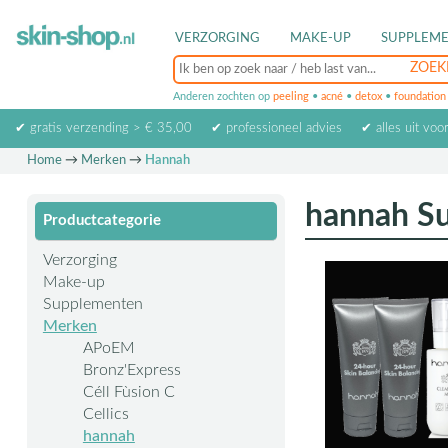
VERZORGING
MAKE-UP
SUPPLEM
Anderen zochten op
peeling
•
acné
•
detox
•
foundation
✔ gratis verzending > € 35,00
✔ professioneel advies
✔ alles uit voo
Home
→
Merken
→
Hannah
hannah Su
Productcategorie
Verzorging
Make-up
Supplementen
Merken
APoEM
Bronz'Express
Céll Fùsion C
Cellics
hannah