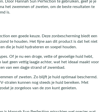
n. Door Hannah Sun Perfection te gebruiken, geef je je
al na het zwemmen of zweten, om de beste resultaten te
md is.
ection een goede keuze. Deze zonbescherming biedt een
zond te houden. Het fijne aan dit product is dat het niet
ten die je huid hydrateren en soepel houden.
pes. Of je nu een droge, vette of gevoelige huid hebt,
laat geen vettig laagje achter, wat het ideaal maakt voor
eten van een dagje strand of zwembad.
wemmen of zweten. Zo blijft je huid optimaal beschermd.
-stralen kunnen nog steeds je huid bereiken. Met
odat je zorgeloos van de zon kunt genieten.
an is Hannah Sun Perfection misschien wel precies wat