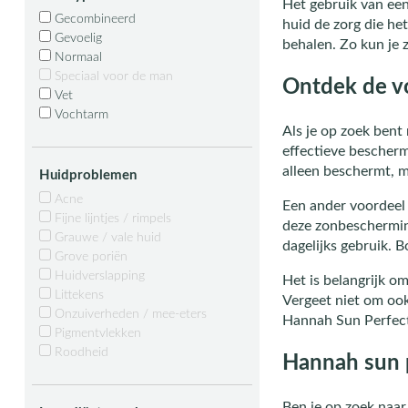
Het gebruik van een
Gecombineerd
huid de zorg die he
Gevoelig
behalen. Zo kun je 
Normaal
Speciaal voor de man
Ontdek de v
Vet
Vochtarm
Als je op zoek ben
effectieve bescherm
alleen beschermt, m
Huidproblemen
Acne
Een ander voordeel 
Fijne lijntjes / rimpels
deze zonbescherming
Grauwe / vale huid
dagelijks gebruik. 
Grove poriën
Huidverslapping
Het is belangrijk o
Littekens
Vergeet niet om oo
Onzuiverheden / mee-eters
Hannah Sun Perfecti
Pigmentvlekken
Roodheid
Hannah sun 
Ben je op zoek naa