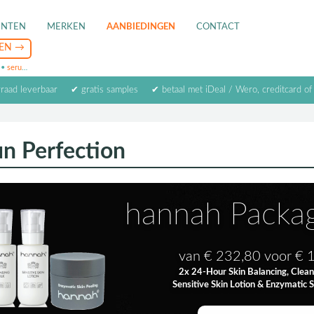
ENTEN
MERKEN
AANBIEDINGEN
CONTACT
•
serum
•
oogcrème
•
masker
rraad leverbaar
✔ gratis samples
✔ betaal met iDeal / Wero, creditcard of
n Perfection
hannah Packa
van € 232,80 voor € 
2x 24-Hour Skin Balancing, Clean
Sensitive Skin Lotion & Enzymatic S