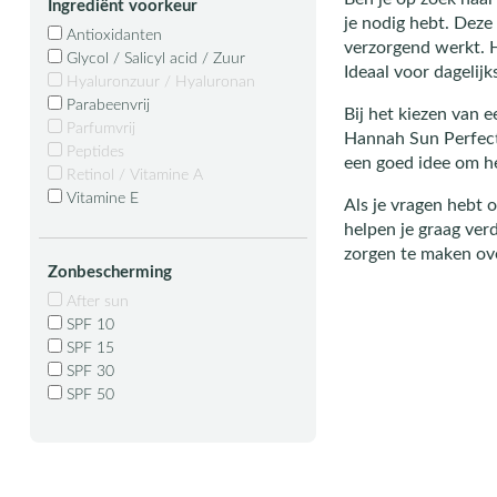
Ingrediënt voorkeur
je nodig hebt. Deze
Antioxidanten
verzorgend werkt. He
Glycol / Salicyl acid / Zuur
Ideaal voor dagelijk
Hyaluronzuur / Hyaluronan
Parabeenvrij
Bij het kiezen van 
Parfumvrij
Hannah Sun Perfecti
Peptides
een goed idee om het
Retinol / Vitamine A
Vitamine E
Als je vragen hebt 
helpen je graag ver
zorgen te maken ove
Zonbescherming
After sun
SPF 10
SPF 15
SPF 30
SPF 50