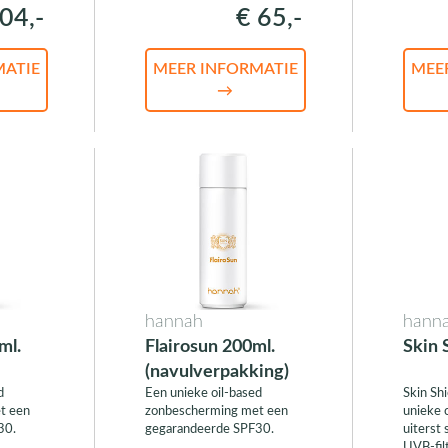
04,-
€ 65,-
MATIE
MEER INFORMATIE
MEE
→
hannah
hann
ml.
Flairosun 200ml.
Skin 
(navulverpakking)
d
Een unieke oil-based
Skin Sh
t een
zonbescherming met een
unieke 
30.
gegarandeerde SPF30.
uiterst
UVB-fil