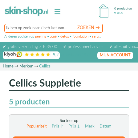
0 producten
€
0,00
Anderen zochten op
peeling
•
acné
•
detox
•
foundation
•
serum
•
oogcrème
•
masker
✔ gratis verzending > € 35,00
✔ professioneel advies
✔ alles uit voorraad leverbaar
9,2
op basis van
1974
beoordelingen
MIJN ACCOUNT
Home
→
Merken
→
Cellics
Cellics Suppletie
5
producten
Sorteer op
Populariteit
—
Prijs ↑
—
Prijs ↓
—
Merk
—
Datum