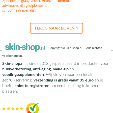
zij helpen je graag verder. Al onze
bericht
.
adviseuses zijn gediplomeerd
schoonheidsspecialist.
TERUG NAAR BOVEN ↑
Copyright © Skin-shop.nl — Alle rechten
voorbehouden.
Skin-shop.nl
is sinds 2013 gespecialiseerd in producten voor
huidverbetering, anti-aging, make-up
en
voedingssupplementen
. Wij streven naar een ideale
gebruikservaring,
verzending is gratis vanaf 35 euro
en je
hoeft je
niet te registreren
om een bestelling te kunnen
plaatsen.