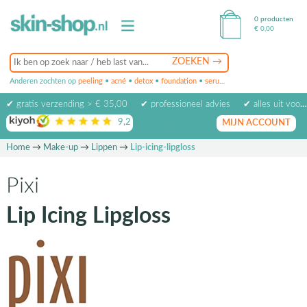
0 producten
€
0,00
Anderen zochten op
peeling
•
acné
•
detox
•
foundation
•
serum
•
oogcrème
•
masker
✔ gratis verzending > € 35,00
✔ professioneel advies
✔ alles uit voorraad leverbaar
9,2
op basis van
1974
beoordelingen
MIJN ACCOUNT
Home
→
Make-up
→
Lippen
→
Lip-icing-lipgloss
Pixi
Lip Icing Lipgloss