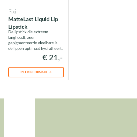
Pixi
MatteLast Liquid Lip
Lipstick
De lipstick die extreem
langhoudt, zeer
gepigmenteerde vloeibare is en
de lippen optimaat hydratheert.
€ 21,-
MEER INFORMATIE →