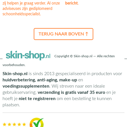
zij helpen je graag verder. Al onze
bericht
.
adviseuses zijn gediplomeerd
schoonheidsspecialist.
TERUG NAAR BOVEN ↑
Copyright © Skin-shop.nl — Alle rechten
voorbehouden.
Skin-shop.nl
is sinds 2013 gespecialiseerd in producten voor
huidverbetering, anti-aging, make-up
en
voedingssupplementen
. Wij streven naar een ideale
gebruikservaring,
verzending is gratis vanaf 35 euro
en je
hoeft je
niet te registreren
om een bestelling te kunnen
plaatsen.