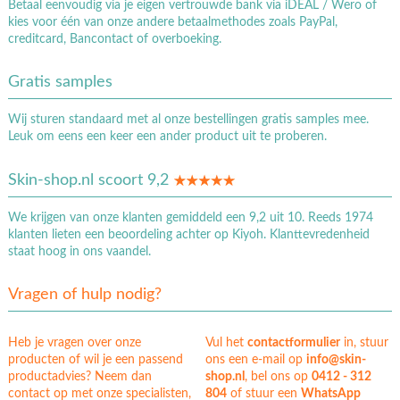
Betaal eenvoudig via je eigen vertrouwde bank via iDEAL / Wero of
kies voor één van onze andere betaalmethodes zoals PayPal,
creditcard, Bancontact of overboeking.
Gratis samples
Wij sturen standaard met al onze bestellingen gratis samples mee.
Leuk om eens een keer een ander product uit te proberen.
Skin-shop.nl scoort 9,2
We krijgen van onze klanten gemiddeld een 9,2 uit 10. Reeds 1974
klanten lieten een beoordeling achter op Kiyoh. Klanttevredenheid
staat hoog in ons vaandel.
Vragen of hulp nodig?
Heb je vragen over onze
Vul het
contactformulier
in, stuur
producten of wil je een passend
ons een e-mail op
info@skin-
productadvies? Neem dan
shop.nl
, bel ons op
0412 - 312
contact op met onze specialisten,
804
of stuur een
WhatsApp