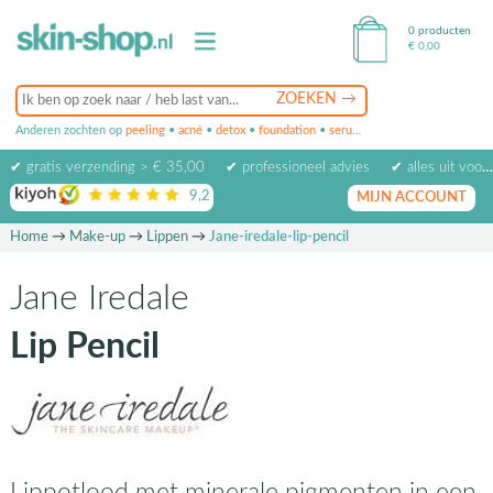
0 producten
€
0,00
Anderen zochten op
peeling
•
acné
•
detox
•
foundation
•
serum
•
oogcrème
•
masker
✔ gratis verzending > € 35,00
✔ professioneel advies
✔ alles uit voorraad leverbaar
9,2
op basis van
1974
beoordelingen
MIJN ACCOUNT
Home
→
Make-up
→
Lippen
→
Jane-iredale-lip-pencil
Jane Iredale
Lip Pencil
Lippotlood met minerale pigmenten in een