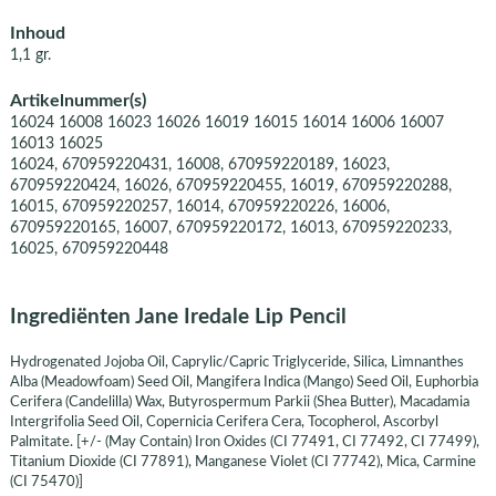
Inhoud
1,1 gr.
Artikelnummer(s)
16024 16008 16023 16026 16019 16015 16014 16006 16007
16013 16025
16024, 670959220431, 16008, 670959220189, 16023,
670959220424, 16026, 670959220455, 16019, 670959220288,
16015, 670959220257, 16014, 670959220226, 16006,
670959220165, 16007, 670959220172, 16013, 670959220233,
16025, 670959220448
Ingrediënten Jane Iredale Lip Pencil
Hydrogenated Jojoba Oil, Caprylic/Capric Triglyceride, Silica, Limnanthes
Alba (Meadowfoam) Seed Oil, Mangifera Indica (Mango) Seed Oil, Euphorbia
Cerifera (Candelilla) Wax, Butyrospermum Parkii (Shea Butter), Macadamia
Intergrifolia Seed Oil, Copernicia Cerifera Cera, Tocopherol, Ascorbyl
Palmitate. [+/- (May Contain) Iron Oxides (CI 77491, CI 77492, CI 77499),
Titanium Dioxide (CI 77891), Manganese Violet (CI 77742), Mica, Carmine
(CI 75470)]