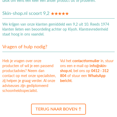
Leuk om eens een keer een ander product uit te proberen.
Skin-shop.nl scoort 9,2
We krijgen van onze klanten gemiddeld een 9,2 uit 10. Reeds 1974
klanten lieten een beoordeling achter op Kiyoh. Klanttevredenheid
staat hoog in ons vaandel.
Vragen of hulp nodig?
Heb je vragen over onze
Vul het
contactformulier
in, stuur
producten of wil je een passend
ons een e-mail op
info@skin-
productadvies? Neem dan
shop.nl
, bel ons op
0412 - 312
contact op met onze specialisten,
804
of stuur een
WhatsApp
zij helpen je graag verder. Al onze
bericht
.
adviseuses zijn gediplomeerd
schoonheidsspecialist.
TERUG NAAR BOVEN ↑