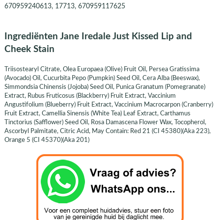
670959240613, 17713, 670959117625
Ingrediënten Jane Iredale Just Kissed Lip and
Cheek Stain
Triisostearyl Citrate, Olea Europaea (Olive) Fruit Oil, Persea Gratissima
(Avocado) Oil, Cucurbita Pepo (Pumpkin) Seed Oil, Cera Alba (Beeswax),
Simmondsia Chinensis (Jojoba) Seed Oil, Punica Granatum (Pomegranate)
Extract, Rubus Fruticosus (Blackberry) Fruit Extract, Vaccinium
Angustifolium (Blueberry) Fruit Extract, Vaccinium Macrocarpon (Cranberry)
Fruit Extract, Camellia Sinensis (White Tea) Leaf Extract, Carthamus
Tinctorius (Safflower) Seed Oil, Rosa Damascena Flower Wax, Tocopherol,
Ascorbyl Palmitate, Citric Acid, May Contain: Red 21 (CI 45380)(Aka 223),
Orange 5 (CI 45370)(Aka 201)