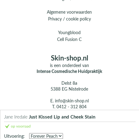
Algemene voorwaarden
Privacy / cookie policy
Youngblood
Cell Fusion C
Skin-shop.nl
is een onderdeel van
Intense Cosmedische Huidpraktijk
Delst 8a
5388 EG Nistelrode
E.
info@skin-shop.nl
T.
0412 - 312 804
M.
06 104 33 489 (WhatsApp)
Jane Iredale
Just Kissed Lip and Cheek Stain
Over ons
op voorraad
Contact
Uitvoering: