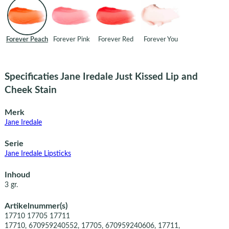
Forever Peach
Forever Pink
Forever Red
Forever You
Specificaties Jane Iredale Just Kissed Lip and
Cheek Stain
Merk
Jane Iredale
Serie
Jane Iredale Lipsticks
Inhoud
3 gr.
Artikelnummer(s)
17710 17705 17711
17710, 670959240552, 17705, 670959240606, 17711,