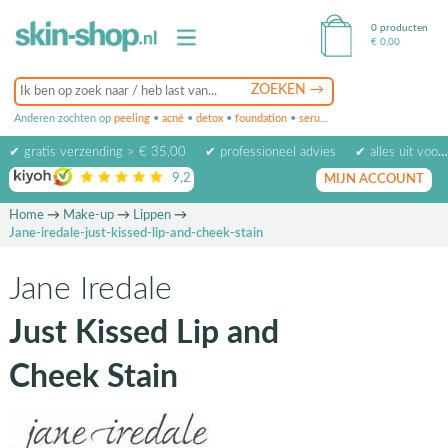
0 producten
€
0,00
Anderen zochten op
peeling
•
acné
•
detox
•
foundation
•
serum
•
oogcrème
•
masker
✔ gratis verzending > € 35,00
✔ professioneel advies
✔ alles uit voorraad leverbaar
9,2
op basis van
1974
beoordelingen
MIJN ACCOUNT
Home
→
Make-up
→
Lippen
→
Jane-iredale-just-kissed-lip-and-cheek-stain
Jane Iredale
Just Kissed Lip and
Cheek Stain