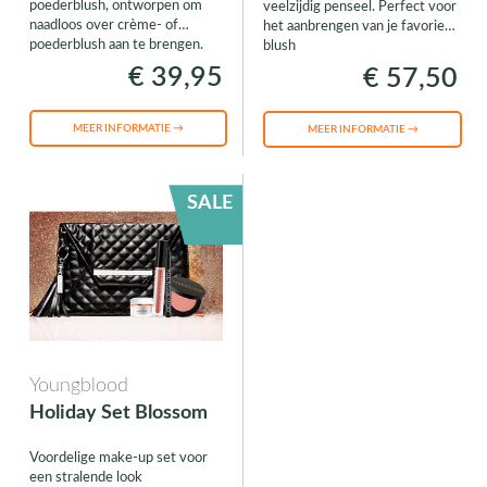
poederblush, ontworpen om
veelzijdig penseel. Perfect voor
naadloos over crème- of
het aanbrengen van je favoriete
poederblush aan te brengen.
blush
€ 39,95
€ 57,50
MEER INFORMATIE →
MEER INFORMATIE →
SALE
Youngblood
Holiday Set Blossom
Voordelige make-up set voor
een stralende look