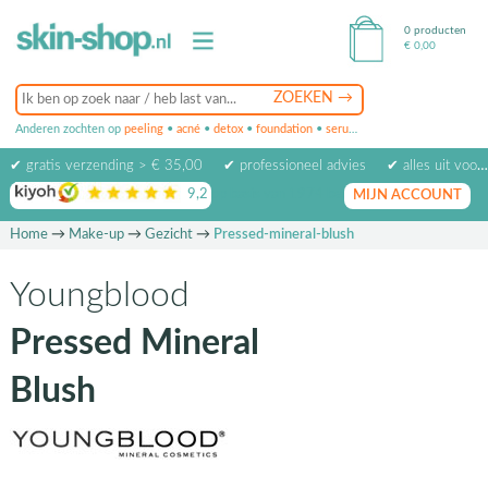
0 producten
€
0,00
Anderen zochten op
peeling
•
acné
•
detox
•
foundation
•
serum
•
oogcrème
•
masker
✔ gratis verzending > € 35,00
✔ professioneel advies
✔ alles uit voorraad leverbaar
9,2
op basis van
1974
beoordelingen
MIJN ACCOUNT
Home
→
Make-up
→
Gezicht
→
Pressed-mineral-blush
Youngblood
Pressed Mineral
Blush