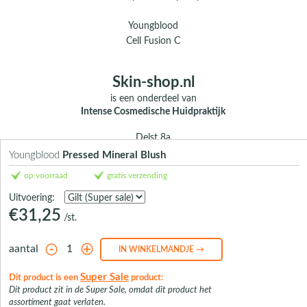
Youngblood
Cell Fusion C
Skin-shop.nl
is een onderdeel van
Intense Cosmedische Huidpraktijk
Delst 8a
5388 EG Nistelrode
Youngblood
Pressed Mineral Blush
op voorraad
gratis verzending
E.
info@skin-shop.nl
T.
0412 - 312 804
Uitvoering:
M.
06 104 33 489 (WhatsApp)
€31,25
/st.
Over ons
Contact
aantal
Super Sale
Dit product is een
product:
Dit product zit in de Super Sale, omdat dit product het
assortiment gaat verlaten.