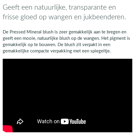
Geeft een natuurlijke, transparante en
frisse gloed op wangen en jukbeenderen.
De Pressed Mineral blush is zeer gemakkelijk aan te bregen en
geeft een mooie, natuurlijke blush op de wangen. Het pigment is
gemakkelijk op te bouwen. De blush zit verpakt in een
gemakkelijke compacte verpakking met een spiegeltje.