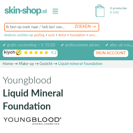
0 producten
€
0,00
Anderen zochten op
peeling
•
acné
•
detox
•
foundation
•
serum
•
oogcrème
•
masker
✔ gratis verzending > € 35,00
✔ professioneel advies
✔ alles uit voorraad leverbaar
9,2
op basis van
1974
beoordelingen
MIJN ACCOUNT
Home
→
Make-up
→
Gezicht
→
Liquid-mineral-foundation
Youngblood
Liquid Mineral
Foundation