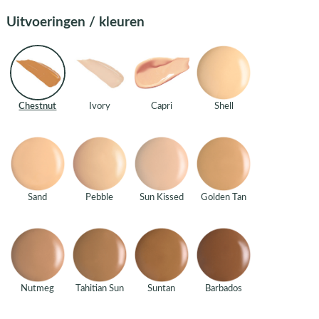
Uitvoeringen / kleuren
Chestnut
Ivory
Capri
Shell
Sand
Pebble
Sun Kissed
Golden Tan
Nutmeg
Tahitian Sun
Suntan
Barbados