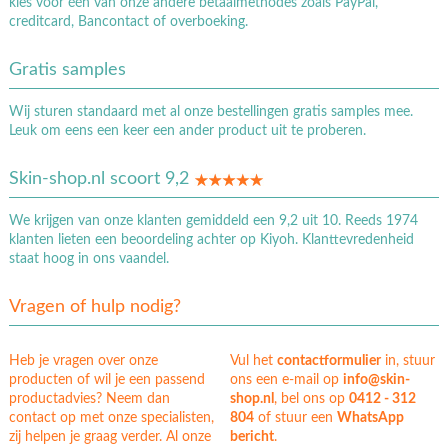
kies voor één van onze andere betaalmethodes zoals PayPal,
creditcard, Bancontact of overboeking.
Gratis samples
Wij sturen standaard met al onze bestellingen gratis samples mee.
Leuk om eens een keer een ander product uit te proberen.
Skin-shop.nl scoort 9,2
We krijgen van onze klanten gemiddeld een 9,2 uit 10. Reeds 1974
klanten lieten een beoordeling achter op Kiyoh. Klanttevredenheid
staat hoog in ons vaandel.
Vragen of hulp nodig?
Heb je vragen over onze
Vul het
contactformulier
in, stuur
producten of wil je een passend
ons een e-mail op
info@skin-
productadvies? Neem dan
shop.nl
, bel ons op
0412 - 312
contact op met onze specialisten,
804
of stuur een
WhatsApp
zij helpen je graag verder. Al onze
bericht
.