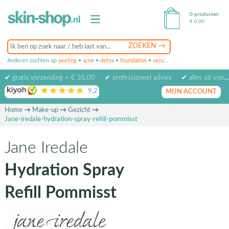
0 producten
€
0,00
Anderen zochten op
peeling
•
acné
•
detox
•
foundation
•
serum
•
oogcrème
•
masker
✔ gratis verzending > € 35,00
✔ professioneel advies
✔ alles uit voorraad leverbaar
9,2
op basis van
1974
beoordelingen
MIJN ACCOUNT
Home
→
Make-up
→
Gezicht
→
Jane-iredale-hydration-spray-refill-pommisst
Jane Iredale
Hydration Spray
Refill Pommisst