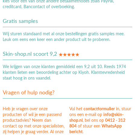
kies voor één van onze andere betaalmethodes zoals PayPal,
creditcard, Bancontact of overboeking.
Gratis samples
Wij sturen standaard met al onze bestellingen gratis samples mee.
Leuk om eens een keer een ander product uit te proberen.
Skin-shop.nl scoort 9,2
We krijgen van onze klanten gemiddeld een 9,2 uit 10. Reeds 1974
klanten lieten een beoordeling achter op Kiyoh. Klanttevredenheid
staat hoog in ons vaandel.
Vragen of hulp nodig?
Heb je vragen over onze
Vul het
contactformulier
in, stuur
producten of wil je een passend
ons een e-mail op
info@skin-
productadvies? Neem dan
shop.nl
, bel ons op
0412 - 312
contact op met onze specialisten,
804
of stuur een
WhatsApp
zij helpen je graag verder. Al onze
bericht
.